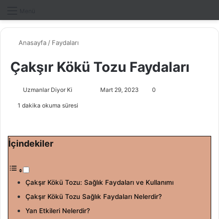
Dış gö
A
Menü
Anasayfa
/
Faydaları
Çakşır Kökü Tozu Faydaları
Uzmanlar Diyor Ki
F
B
Mart 29, 2023
0
o
i
1 dakika okuma süresi
l
r
l
e
o
-
İçindekiler
w
p
o
o
n
s
Çakşır Kökü Tozu: Sağlık Faydaları ve Kullanımı
X
t
a
Çakşır Kökü Tozu Sağlık Faydaları Nelerdir?
g
Yan Etkileri Nelerdir?
ö