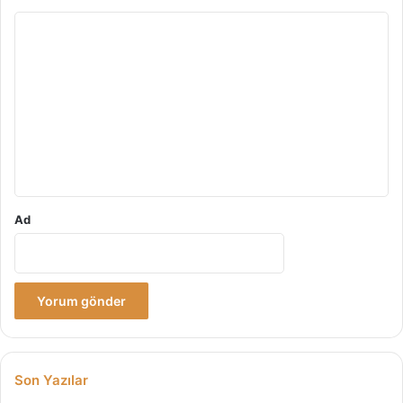
Y
o
r
u
m
*
Ad
Son Yazılar