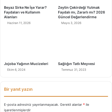
s
n
Beyaz Sirke Ne İşe Yarar?
Zeytin Çekirdeği Yutmak
i
İ
Faydaları ve Kullanım
Faydalı mı, Zararlı mı? 2026
d
h
Alanları
Güncel Değerlendirme
a
t
Haziran 11, 2026
Mayıs 3, 2026
n
i
ş
a
m
ı
Jojoba Yağının Mucizeleri
Sağlığın Tatlı Meyvesi
Ekim 6, 2024
Temmuz 31, 2023
Bir yanıt yazın
E-posta adresiniz yayınlanmayacak.
Gerekli alanlar
*
ile
işaretlenmişlerdir