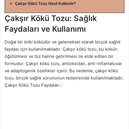
Çakşır Kökü Tozu Nasıl Kullanılır?
n
d
Çakşır Kökü Tozu: Sağlık
e
Faydaları ve Kullanımı
r
m
Doğal bir bitki köküdür ve geleneksel olarak birçok sağlık
e
k
faydası için kullanılmaktadır. Çakşır kökü tozu, bu kökün
öğütülmesi ve toz haline getirilmesi ile elde edilen bir
formudur. Çakşır kökü tozu, antioksidan, anti-inflamatuvar
ve adaptogenik özellikler içerir. Bu nedenle, çakşır kökü
tozu, birçok sağlık sorununun tedavisinde kullanılmaktadır.
Çakşır Kökü Tozu Faydaları :