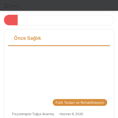
Dış gö
A
Menü
Önce Sağlık
Fizik Tedavi ve Rehabilitasyon
Fizyoterapist Tuğçe Akarmış
Haziran 6, 2026