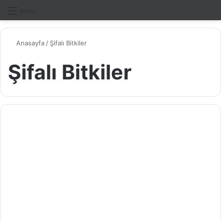
Dış gö
A
Menü
Anasayfa
/
Şifalı Bitkiler
Şifalı Bitkiler