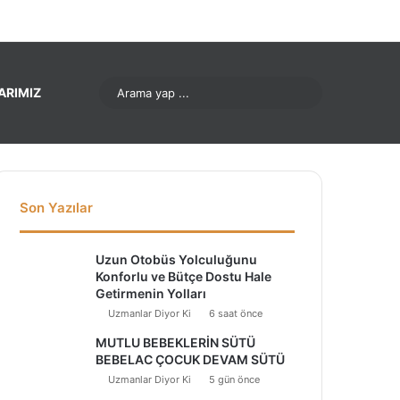
ok
Pinterest
LinkedIn
YouTube
Instagram
Arama
ARIMIZ
yap
...
Son Yazılar
Uzun Otobüs Yolculuğunu
Konforlu ve Bütçe Dostu Hale
Getirmenin Yolları
Uzmanlar Diyor Ki
6 saat önce
MUTLU BEBEKLERİN SÜTÜ
BEBELAC ÇOCUK DEVAM SÜTÜ
Uzmanlar Diyor Ki
5 gün önce