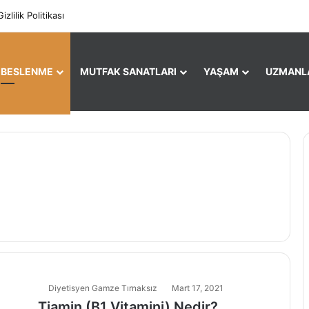
Facebo
X
Gizlilik Politikası
E BESLENME
MUTFAK SANATLARI
YAŞAM
UZMANL
Diyetisyen Gamze Tırnaksız
Mart 17, 2021
Tiamin (B1 Vitamini) Nedir?