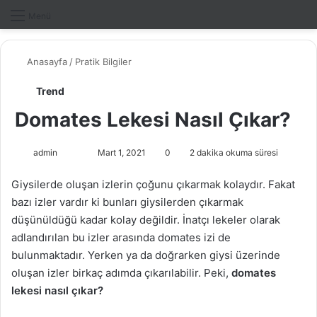
Dış gö
A
Menü
Anasayfa
/
Pratik Bilgiler
Trend
Domates Lekesi Nasıl Çıkar?
admin
F
B
Mart 1, 2021
0
2 dakika okuma süresi
o
i
Giysilerde oluşan izlerin çoğunu çıkarmak kolaydır. Fakat
l
r
bazı izler vardır ki bunları giysilerden çıkarmak
l
e
düşünüldüğü kadar kolay değildir. İnatçı lekeler olarak
o
-
adlandırılan bu izler arasında domates izi de
w
p
bulunmaktadır. Yerken ya da doğrarken giysi üzerinde
o
o
oluşan izler birkaç adımda çıkarılabilir. Peki,
n
s
domates
X
t
lekesi nasıl çıkar?
a