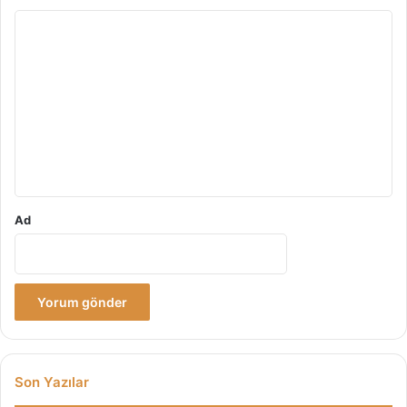
Y
o
r
u
m
*
Ad
Son Yazılar