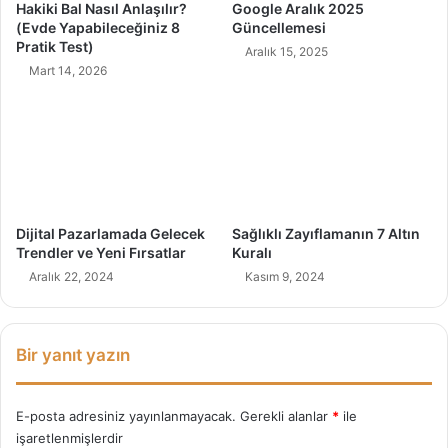
Hakiki Bal Nasıl Anlaşılır?
Google Aralık 2025
R
ç
(Evde Yapabileceğiniz 8
Güncellemesi
a
e
Pratik Test)
Aralık 15, 2025
h
t
Mart 14, 2026
a
e
t
s
s
i
ı
z
l
ı
k
Dijital Pazarlamada Gelecek
Sağlıklı Zayıflamanın 7 Altın
!
Trendler ve Yeni Fırsatlar
Kuralı
Aralık 22, 2024
Kasım 9, 2024
Bir yanıt yazın
E-posta adresiniz yayınlanmayacak.
Gerekli alanlar
*
ile
işaretlenmişlerdir