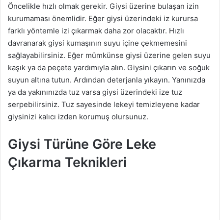
g
Öncelikle hızlı olmak gerekir. Giysi üzerine bulaşan izin
ö
kurumaması önemlidir. Eğer giysi üzerindeki iz kurursa
n
farklı yöntemle izi çıkarmak daha zor olacaktır. Hızlı
d
davranarak giysi kumaşının suyu içine çekmemesini
e
sağlayabilirsiniz. Eğer mümkünse giysi üzerine gelen suyu
r
kaşık ya da peçete yardımıyla alın. Giysini çıkarın ve soğuk
m
suyun altına tutun. Ardından deterjanla yıkayın. Yanınızda
e
ya da yakınınızda tuz varsa giysi üzerindeki ize tuz
k
serpebilirsiniz. Tuz sayesinde lekeyi temizleyene kadar
giysinizi kalıcı izden korumuş olursunuz.
Giysi Türüne Göre Leke
Çıkarma Teknikleri