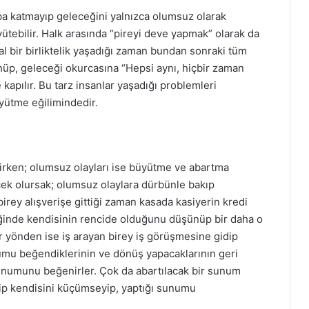
a katmayıp geleceğini yalnızca olumsuz olarak
ütebilir. Halk arasında “pireyi deve yapmak” olarak da
 bir birliktelik yaşadığı zaman bundan sonraki tüm
ünüp, geleceği okurcasına “Hepsi aynı, hiçbir zaman
kapılır. Bu tarz insanlar yaşadığı problemleri
yütme eğilimindedir.
rirken; olumsuz olayları ise büyütme ve abartma
ek olursak; olumsuz olaylara dürbünle bakıp
irey alışverişe gittiği zaman kasada kasiyerin kredi
iğinde kendisinin rencide olduğunu düşünüp bir daha o
ir yönden ise iş arayan birey iş görüşmesine gidip
umu beğendiklerinin ve dönüş yapacaklarının geri
unumunu beğenirler. Çok da abartılacak bir sunum
yip kendisini küçümseyip, yaptığı sunumu