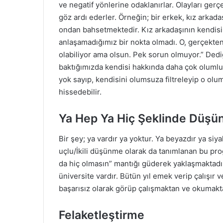
ve negatif yönlerine odaklanırlar. Olayları gerç
göz ardı ederler. Örneğin; bir erkek, kız arkada
ondan bahsetmektedir. Kız arkadaşının kendisi
anlaşamadığımız bir nokta olmadı. O, gerçekten g
olabiliyor ama olsun. Pek sorun olmuyor.” Dedi
baktığımızda kendisi hakkında daha çok oluml
yok sayıp, kendisini olumsuza filtreleyip o o
hissedebilir.
Ya Hep Ya Hiç Şeklinde Düş
Bir şey; ya vardır ya yoktur. Ya beyazdır ya siyah
uçlu/İkili düşünme olarak da tanımlanan bu pro
da hiç olmasın” mantığı güderek yaklaşmaktadır
üniversite vardır. Bütün yıl emek verip çalışır 
başarısız olarak görüp çalışmaktan ve okumakt
Felaketleştirme