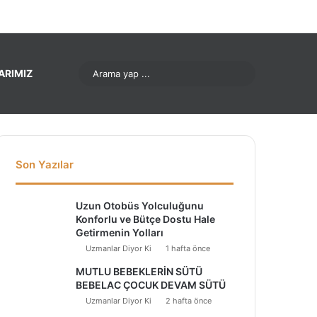
nterest
LinkedIn
YouTube
Instagram
Arama
ARIMIZ
yap
...
Son Yazılar
Uzun Otobüs Yolculuğunu
Konforlu ve Bütçe Dostu Hale
Getirmenin Yolları
Uzmanlar Diyor Ki
1 hafta önce
MUTLU BEBEKLERİN SÜTÜ
BEBELAC ÇOCUK DEVAM SÜTÜ
Uzmanlar Diyor Ki
2 hafta önce