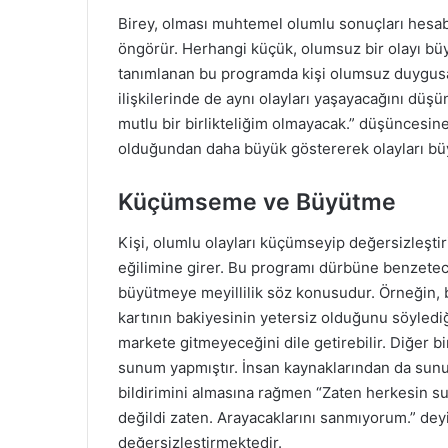
Birey, olması muhtemel olumlu sonuçları hesab
öngörür. Herhangi küçük, olumsuz bir olayı büy
tanımlanan bu programda kişi olumsuz duygusal
ilişkilerinde de aynı olayları yaşayacağını düş
mutlu bir birlikteliğim olmayacak.” düşüncesine 
olduğundan daha büyük göstererek olayları bü
Küçümseme ve Büyütme
Kişi, olumlu olayları küçümseyip değersizleşti
eğilimine girer. Bu programı dürbüne benzetec
büyütmeye meyillilik söz konusudur. Örneğin, b
kartının bakiyesinin yetersiz olduğunu söyled
markete gitmeyeceğini dile getirebilir. Diğer b
sunum yapmıştır. İnsan kaynaklarından da sun
bildirimini almasına rağmen “Zaten herkesin s
değildi zaten. Arayacaklarını sanmıyorum.” de
değersizleştirmektedir.