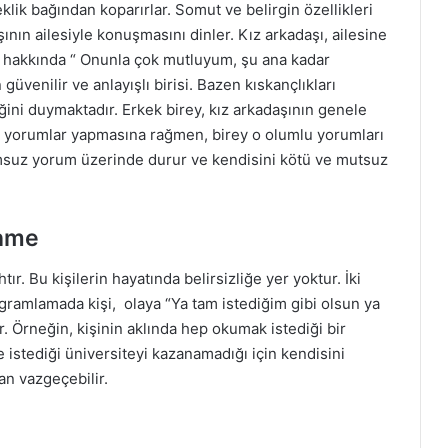
eklik bağından koparırlar. Somut ve belirgin özellikleri
şının ailesiyle konuşmasını dinler. Kız arkadaşı, ailesine
 hakkında “ Onunla çok mutluyum, şu ana kadar
üvenilir ve anlayışlı birisi. Bazen kıskançlıkları
ğini duymaktadır. Erkek birey, kız arkadaşının genele
u yorumlar yapmasına rağmen, birey o olumlu yorumları
lumsuz yorum üzerinde durur ve kendisini kötü ve mutsuz
ünme
tır. Bu kişilerin hayatında belirsizliğe yer yoktur. İki
gramlamada kişi, olaya “Ya tam istediğim gibi olsun ya
. Örneğin, kişinin aklında hep okumak istediği bir
ve istediği üniversiteyi kazanamadığı için kendisini
an vazgeçebilir.