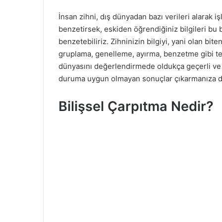
i
İnsan zihni, dış dünyadan bazı verileri alarak işl
r
benzetirsek, eskiden öğrendiğiniz bilgileri b
e
benzetebiliriz. Zihninizin bilgiyi, yani olan bi
-
gruplama, genelleme, ayırma, benzetme gibi teme
p
o
dünyasını değerlendirmede oldukça geçerli ve 
s
duruma uygun olmayan sonuçlar çıkarmanıza da 
t
a
Bilişsel Çarpıtma Nedir?
g
ö
n
d
e
r
m
e
k