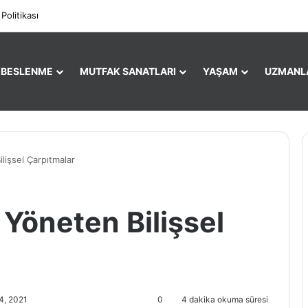
Facebook
X
Pi
 Politikası
E BESLENME
MUTFAK SANATLARI
YAŞAM
UZMANL
lişsel Çarpıtmalar
Yöneten Bilişsel
4, 2021
0
4 dakika okuma süresi