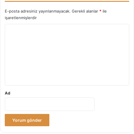
E-posta adresiniz yayınlanmayacak.
Gerekli alanlar
*
ile
işaretlenmişlerdir
Y
o
r
u
m
*
Ad