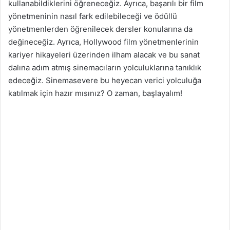
kullanabildiklerini öğreneceğiz. Ayrıca, başarılı bir film
g
yönetmeninin nasıl fark edilebileceği ve ödüllü
ö
yönetmenlerden öğrenilecek dersler konularına da
n
değineceğiz. Ayrıca, Hollywood film yönetmenlerinin
d
kariyer hikayeleri üzerinden ilham alacak ve bu sanat
e
dalına adım atmış sinemacıların yolculuklarına tanıklık
r
edeceğiz. Sinemasevere bu heyecan verici yolculuğa
m
katılmak için hazır mısınız? O zaman, başlayalım!
e
k