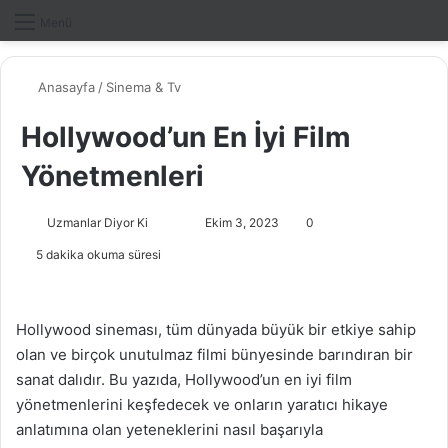
Dış gö
A
Menü
Anasayfa
/
Sinema & Tv
Hollywood’un En İyi Film
Yönetmenleri
Uzmanlar Diyor Ki
F
B
Ekim 3, 2023
0
o
i
5 dakika okuma süresi
l
r
l
e
o
-
Hollywood sineması, tüm dünyada büyük bir etkiye sahip
w
p
olan ve birçok unutulmaz filmi bünyesinde barındıran bir
o
o
sanat dalıdır. Bu yazıda, Hollywood’un en iyi film
n
s
yönetmenlerini keşfedecek ve onların yaratıcı hikaye
X
t
anlatımına olan yeteneklerini nasıl başarıyla
a