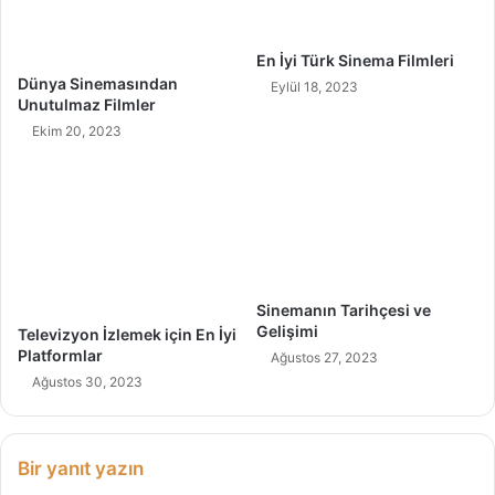
t
u
En İyi Türk Sinema Filmleri
l
Dünya Sinemasından
Eylül 18, 2023
m
Unutulmaz Filmler
a
Ekim 20, 2023
z
F
i
l
m
l
e
r
Sinemanın Tarihçesi ve
Gelişimi
Televizyon İzlemek için En İyi
Platformlar
Ağustos 27, 2023
Ağustos 30, 2023
Bir yanıt yazın