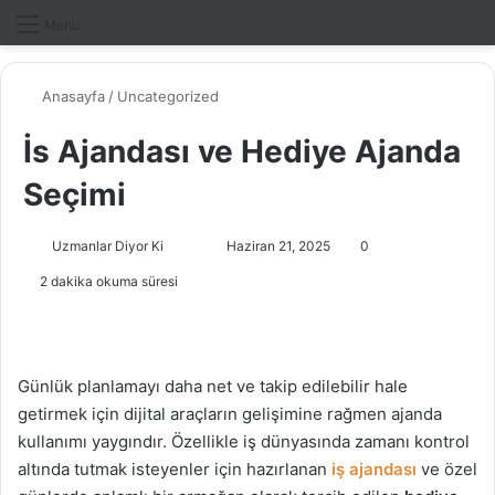
Dış gö
A
Menü
Anasayfa
/
Uncategorized
İs Ajandası ve Hediye Ajanda
Seçimi
Uzmanlar Diyor Ki
F
B
Haziran 21, 2025
0
o
i
2 dakika okuma süresi
l
r
l
e
o
-
w
p
Günlük planlamayı daha net ve takip edilebilir hale
o
o
getirmek için dijital araçların gelişimine rağmen ajanda
n
s
kullanımı yaygındır. Özellikle iş dünyasında zamanı kontrol
X
t
altında tutmak isteyenler için hazırlanan
iş ajandası
ve özel
a