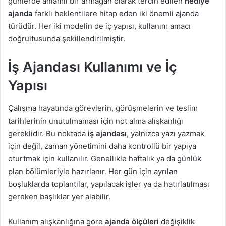
günlerde anlamlı bir armağan olarak tercih edilen
hediye
g
ajanda
farklı beklentilere hitap eden iki önemli ajanda
ö
türüdür. Her iki modelin de iç yapısı, kullanım amacı
n
doğrultusunda şekillendirilmiştir.
d
e
İş Ajandası Kullanımı ve İç
r
m
Yapısı
e
k
Çalışma hayatında görevlerin, görüşmelerin ve teslim
tarihlerinin unutulmaması için not alma alışkanlığı
gereklidir. Bu noktada
iş ajandası
, yalnızca yazı yazmak
için değil, zaman yönetimini daha kontrollü bir yapıya
oturtmak için kullanılır. Genellikle haftalık ya da günlük
plan bölümleriyle hazırlanır. Her gün için ayrılan
boşluklarda toplantılar, yapılacak işler ya da hatırlatılması
gereken başlıklar yer alabilir.
Kullanım alışkanlığına göre
ajanda ölçüleri
değişiklik