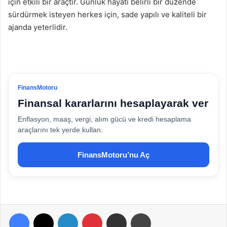
için etkili bir araçtır. Günlük hayatı belirli bir düzende
sürdürmek isteyen herkes için, sade yapılı ve kaliteli bir
ajanda yeterlidir.
FinansMotoru
Finansal kararlarını hesaplayarak ver
Enflasyon, maaş, vergi, alım gücü ve kredi hesaplama
araçlarını tek yerde kullan.
FinansMotoru’nu Aç
Facebook
X
LinkedIn
Pinterest
E-Posta ile paylaş
Yazdır