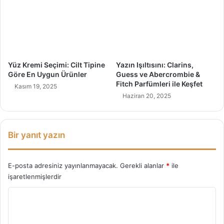
b
t
i
a
e
l
&
a
F
r
i
Yüz Kremi Seçimi: Cilt Tipine
Yazın Işıltısını: Clarins,
t
Göre En Uygun Ürünler
Guess ve Abercrombie &
c
Fitch Parfümleri ile Keşfet
Kasım 19, 2025
h
Haziran 20, 2025
P
a
r
f
Bir yanıt yazın
ü
m
l
E-posta adresiniz yayınlanmayacak.
Gerekli alanlar
*
ile
e
işaretlenmişlerdir
r
Y
i
i
o
l