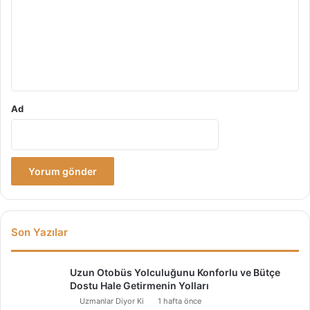
r
e
K
u
e
m
ş
*
f
e
t
Ad
Son Yazılar
Uzun Otobüs Yolculuğunu Konforlu ve Bütçe
Dostu Hale Getirmenin Yolları
Uzmanlar Diyor Ki
1 hafta önce