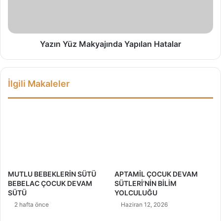
l
Y
a
ü
r
z
i
M
n
a
Yazın Yüz Makyajında Yapılan Hatalar
s
k
,
y
G
a
İlgili Makaleler
u
j
e
ı
s
n
s
d
v
a
e
Y
A
a
b
p
e
ı
MUTLU BEBEKLERİN SÜTÜ
APTAMİL ÇOCUK DEVAM
r
l
BEBELAC ÇOCUK DEVAM
SÜTLERİ’NİN BİLİM
c
a
SÜTÜ
YOLCULUĞU
r
n
2 hafta önce
Haziran 12, 2026
o
H
m
a