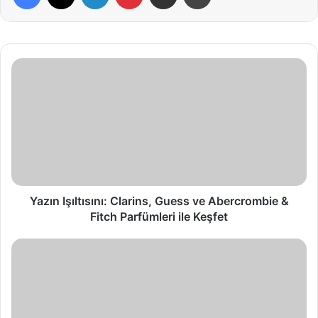
Y
a
z
ı
n
I
ş
ı
l
t
Yazın Işıltısını: Clarins, Guess ve Abercrombie &
ı
Fitch Parfümleri ile Keşfet
s
ı
Y
n
a
ı
z
:
ı
C
n