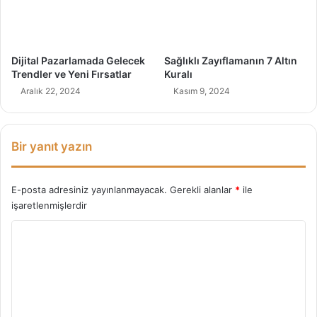
ü
n
m
ı
!
l
ı
Dijital Pazarlamada Gelecek
Sağlıklı Zayıflamanın 7 Altın
r
Trendler ve Yeni Fırsatlar
Kuralı
?
Aralık 22, 2024
Kasım 9, 2024
Bir yanıt yazın
E-posta adresiniz yayınlanmayacak.
Gerekli alanlar
*
ile
işaretlenmişlerdir
Y
o
r
u
m