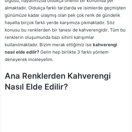
olgusu, hayatımızda oldukça önemli bir konumda yer
g
almaktadır. Oldukça farklı tarzlarda ve isimlerde geçmişten
ö
günümüze kadar ulaşmış olan pek çok renk de gündelik
n
hayatta birçok farklı yerde karşımıza çıkmaktadır. Söz
d
konusu bu renklerden bir tanesi de kahverengidir. Tüm bu
e
renklerin oluşumunda bazı sihirli karışımlar
r
kullanılmaktadır. Bizim merak ettiğimiz ise
kahverengi
m
nasıl elde edilir?
Gelin hep birlikte 3 farklı yöntem
e
deneyerek inceleyelim.
k
Ana Renklerden Kahverengi
Nasıl Elde Edilir?