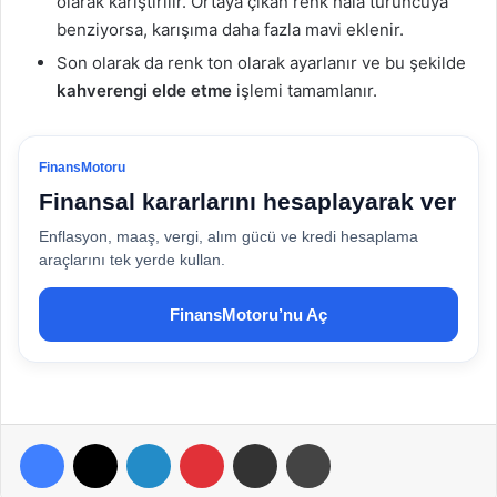
olarak karıştırılır. Ortaya çıkan renk hala turuncuya
benziyorsa, karışıma daha fazla mavi eklenir.
Son olarak da renk ton olarak ayarlanır ve bu şekilde
kahverengi elde etme
işlemi tamamlanır.
FinansMotoru
Finansal kararlarını hesaplayarak ver
Enflasyon, maaş, vergi, alım gücü ve kredi hesaplama
araçlarını tek yerde kullan.
FinansMotoru’nu Aç
Facebook
X
LinkedIn
Pinterest
E-Posta ile paylaş
Yazdır