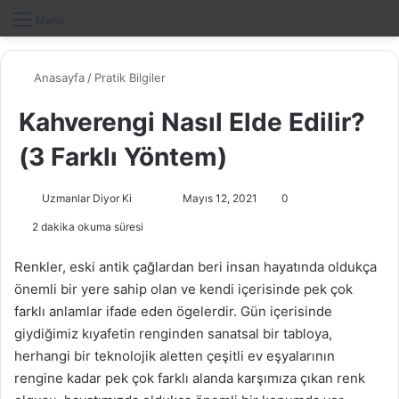
Dış gö
A
Menü
Anasayfa
/
Pratik Bilgiler
Kahverengi Nasıl Elde Edilir?
(3 Farklı Yöntem)
Uzmanlar Diyor Ki
F
B
Mayıs 12, 2021
0
o
i
2 dakika okuma süresi
l
r
l
e
Renkler, eski antik çağlardan beri insan hayatında oldukça
o
-
önemli bir yere sahip olan ve kendi içerisinde pek çok
w
p
farklı anlamlar ifade eden ögelerdir. Gün içerisinde
o
o
giydiğimiz kıyafetin renginden sanatsal bir tabloya,
n
s
herhangi bir teknolojik aletten çeşitli ev eşyalarının
X
t
rengine kadar pek çok farklı alanda karşımıza çıkan renk
a