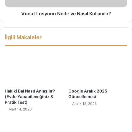
l
s
ı
y
ğ
o
Vücut Losyonu Nedir ve Nasıl Kullanılır?
ı
n
(
u
H
N
İlgili Makaleler
i
e
p
d
n
i
o
r
f
v
o
e
b
N
i
a
)
s
Hakiki Bal Nasıl Anlaşılır?
Google Aralık 2025
İ
ı
(Evde Yapabileceğiniz 8
Güncellemesi
ç
l
Pratik Test)
Aralık 15, 2025
i
K
Mart 14, 2026
n
u
Ç
l
ö
l
z
a