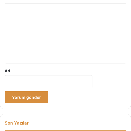
Y
o
r
u
m
*
Ad
Son Yazılar