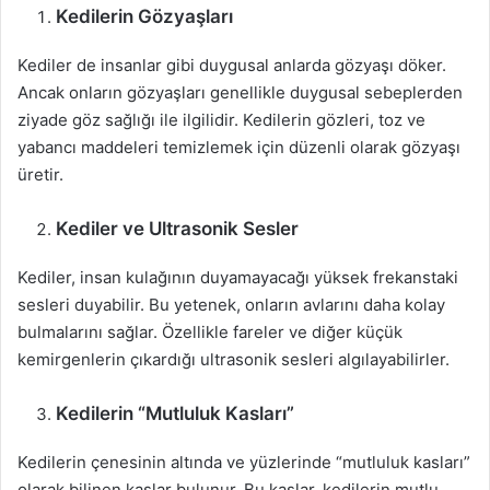
X
t
Kedilerin Gözyaşları
a
g
Kediler de insanlar gibi duygusal anlarda gözyaşı döker.
ö
Ancak onların gözyaşları genellikle duygusal sebeplerden
n
ziyade göz sağlığı ile ilgilidir. Kedilerin gözleri, toz ve
d
yabancı maddeleri temizlemek için düzenli olarak gözyaşı
e
üretir.
r
m
Kediler ve Ultrasonik Sesler
e
k
Kediler, insan kulağının duyamayacağı yüksek frekanstaki
sesleri duyabilir. Bu yetenek, onların avlarını daha kolay
bulmalarını sağlar. Özellikle fareler ve diğer küçük
kemirgenlerin çıkardığı ultrasonik sesleri algılayabilirler.
Kedilerin “Mutluluk Kasları”
Kedilerin çenesinin altında ve yüzlerinde “mutluluk kasları”
olarak bilinen kaslar bulunur. Bu kaslar, kedilerin mutlu