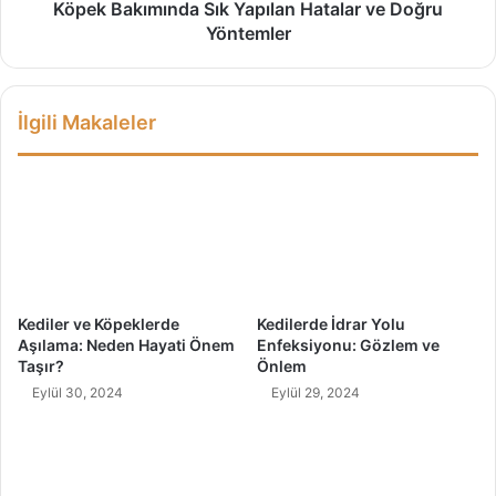
ü
m
Köpek Bakımında Sık Yapılan Hatalar ve Doğru
k
ı
Yöntemler
s
n
e
d
l
a
İlgili Makaleler
i
S
ş
ı
i
k
v
Y
e
a
E
p
t
ı
k
l
i
a
Kediler ve Köpeklerde
Kedilerde İdrar Yolu
l
n
Aşılama: Neden Hayati Önem
Enfeksiyonu: Gözlem ve
e
H
Taşır?
Önlem
r
a
Eylül 30, 2024
Eylül 29, 2024
t
a
l
a
r