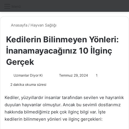
Dış gö
A
Menü
Anasayfa
/
Hayvan Sağlığı
Kedilerin Bilinmeyen Yönleri:
İnanamayacağınız 10 İlginç
Gerçek
Uzmanlar Diyor Ki
F
B
Temmuz 29, 2024
1
o
i
2 dakika okuma süresi
l
r
l
e
Kediler, yüzyıllardır insanlar tarafından sevilen ve hayranlık
o
-
duyulan hayvanlar olmuştur. Ancak bu sevimli dostlarımız
w
p
hakkında bilmediğimiz pek çok ilginç bilgi var. İşte
o
o
kedilerin bilinmeyen yönleri ve ilginç gerçekleri:
n
s