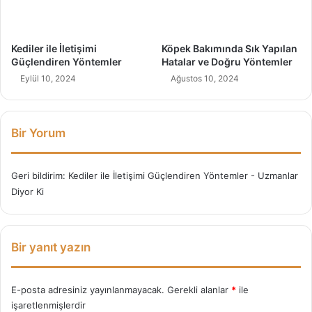
v
e
D
Kediler ile İletişimi
Köpek Bakımında Sık Yapılan
o
Güçlendiren Yöntemler
Hatalar ve Doğru Yöntemler
ğ
Eylül 10, 2024
Ağustos 10, 2024
r
u
Y
ö
Bir Yorum
n
t
e
Geri bildirim:
Kediler ile İletişimi Güçlendiren Yöntemler - Uzmanlar
m
Diyor Ki
l
e
r
Bir yanıt yazın
E-posta adresiniz yayınlanmayacak.
Gerekli alanlar
*
ile
işaretlenmişlerdir