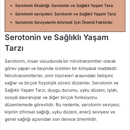
Serotonin Eksikliği: Serotonin ve Sağlıklı Yaşam Tarzı
X
t
a
Serotonin seviyeleri: Serotonin ve Sağlıklı Yaşam Tarzı
g
Serotonin Seviyelerini Artırmak İçin Önemli Faktörler
ö
n
Serotonin ve Sağlıklı Yaşam
d
Tarzı
e
r
Serotonin, insan vücudunda bir nörotransmitter olarak
m
görev yapan ve beyinde üretilen bir kimyasal maddedir.
e
Nörotransmitterler, sinir hücreleri arasındaki iletişimi
k
sağlar ve birçok fizyolojik süreci düzenler. Serotonin ve
Sağlıklı Yaşam Tarzı, duygu durumu, uyku düzeni, iştah,
sosyal davranışlar ve diğer birçok fonksiyonu
düzenlemede görevlidir. Bu nedenle, serotonin seviyesi,
kişinin zihinsel sağlığı, uyku düzeni, enerji seviyesi ve
genel sağlığı açısından son derece önemlidir.