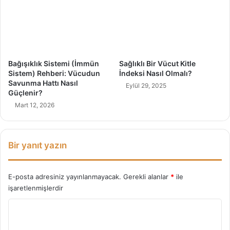
ı
Bağışıklık Sistemi (İmmün
Sağlıklı Bir Vücut Kitle
Sistem) Rehberi: Vücudun
İndeksi Nasıl Olmalı?
Savunma Hattı Nasıl
Eylül 29, 2025
Güçlenir?
Mart 12, 2026
Bir yanıt yazın
E-posta adresiniz yayınlanmayacak.
Gerekli alanlar
*
ile
işaretlenmişlerdir
Y
o