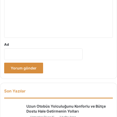
r
u
m
*
Ad
Son Yazılar
Uzun Otobüs Yolculuğunu Konforlu ve Bütçe
Dostu Hale Getirmenin Yolları
Uzmanlar Diyor Ki
1 hafta önce