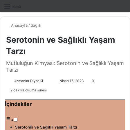
Dış gö
A
Menü
Anasayfa
/
Sağlık
Serotonin ve Sağlıklı Yaşam
Tarzı
Mutluluğun Kimyası: Serotonin ve Sağlıklı Yaşam
Tarzı
Uzmanlar Diyor Ki
F
B
Nisan 16, 2023
0
o
i
2 dakika okuma süresi
l
r
l
e
İçindekiler
o
-
w
p
o
o
Serotonin ve Sağlıklı Yaşam Tarzı
n
s