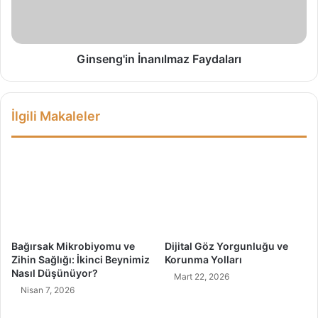
n
g
'
i
n
Ginseng'in İnanılmaz Faydaları
İ
n
a
İlgili Makaleler
n
ı
l
m
a
z
F
a
y
Bağırsak Mikrobiyomu ve
Dijital Göz Yorgunluğu ve
d
Zihin Sağlığı: İkinci Beynimiz
Korunma Yolları
a
Nasıl Düşünüyor?
Mart 22, 2026
l
Nisan 7, 2026
a
r