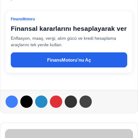
FinansMotoru
Finansal kararlarını hesaplayarak ver
Enflasyon, maaş, vergi, alım gücü ve kredi hesaplama
araçlarını tek yerde kullan.
FinansMotoru’nu Aç
Facebook
X
LinkedIn
Pinterest
E-Posta ile paylaş
Yazdır
H