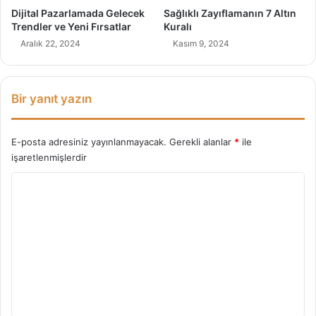
n
Dijital Pazarlamada Gelecek
Sağlıklı Zayıflamanın 7 Altın
i
Trendler ve Yeni Fırsatlar
Kuralı
l
Aralık 22, 2024
Kasım 9, 2024
i
k
K
a
Bir yanıt yazın
z
a
n
E-posta adresiniz yayınlanmayacak.
Gerekli alanlar
*
ile
d
işaretlenmişlerdir
ı
Y
r
ı
o
n
r
!
u
m
*