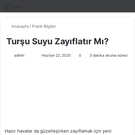
Dış gö
A
Menü
Anasayfa
/
Pratik Bilgiler
Turşu Suyu Zayıflatır Mı?
admin
F
B
Haziran 22, 2020
0
3 dakika okuma süresi
o
i
l
r
l
e
o
-
w
p
o
o
n
s
X
t
a
g
Hazır havalar da güzelleşirken zayıflamak için yeni
ö