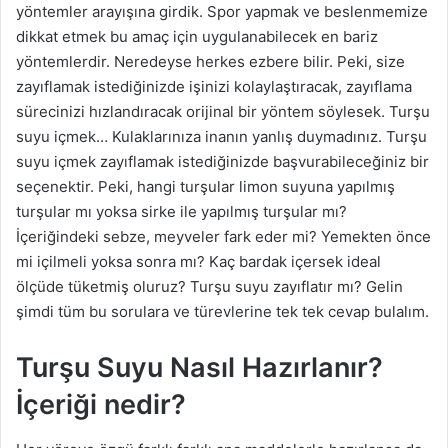
yöntemler arayışına girdik. Spor yapmak ve beslenmemize
n
dikkat etmek bu amaç için uygulanabilecek en bariz
d
yöntemlerdir. Neredeyse herkes ezbere bilir. Peki, size
e
zayıflamak istediğinizde işinizi kolaylaştıracak, zayıflama
r
sürecinizi hızlandıracak orijinal bir yöntem söylesek. Turşu
m
suyu içmek… Kulaklarınıza inanın yanlış duymadınız. Turşu
e
suyu içmek zayıflamak istediğinizde başvurabileceğiniz bir
k
seçenektir. Peki, hangi turşular limon suyuna yapılmış
turşular mı yoksa sirke ile yapılmış turşular mı?
İçeriğindeki sebze, meyveler fark eder mi? Yemekten önce
mi içilmeli yoksa sonra mı? Kaç bardak içersek ideal
ölçüde tüketmiş oluruz? Turşu suyu zayıflatır mı? Gelin
şimdi tüm bu sorulara ve türevlerine tek tek cevap bulalım.
Turşu Suyu Nasıl Hazırlanır?
İçeriği nedir?