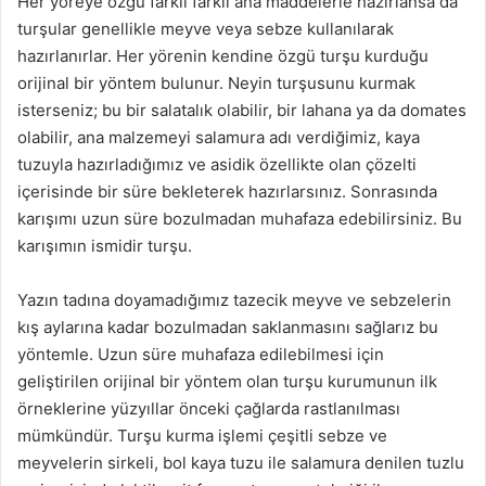
Her yöreye özgü farklı farklı ana maddelerle hazırlansa da
turşular genellikle meyve veya sebze kullanılarak
hazırlanırlar. Her yörenin kendine özgü turşu kurduğu
orijinal bir yöntem bulunur. Neyin turşusunu kurmak
isterseniz; bu bir salatalık olabilir, bir lahana ya da domates
olabilir, ana malzemeyi salamura adı verdiğimiz, kaya
tuzuyla hazırladığımız ve asidik özellikte olan çözelti
içerisinde bir süre bekleterek hazırlarsınız. Sonrasında
karışımı uzun süre bozulmadan muhafaza edebilirsiniz. Bu
karışımın ismidir turşu.
Yazın tadına doyamadığımız tazecik meyve ve sebzelerin
kış aylarına kadar bozulmadan saklanmasını sağlarız bu
yöntemle. Uzun süre muhafaza edilebilmesi için
geliştirilen orijinal bir yöntem olan turşu kurumunun ilk
örneklerine yüzyıllar önceki çağlarda rastlanılması
mümkündür. Turşu kurma işlemi çeşitli sebze ve
meyvelerin sirkeli, bol kaya tuzu ile salamura denilen tuzlu