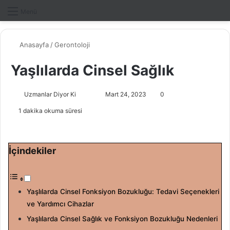
Dış gö
A
Menü
Anasayfa
/
Gerontoloji
Yaşlılarda Cinsel Sağlık
Uzmanlar Diyor Ki
F
B
Mart 24, 2023
0
o
i
1 dakika okuma süresi
l
r
l
e
o
-
İçindekiler
w
p
o
o
n
s
Yaşlılarda Cinsel Fonksiyon Bozukluğu: Tedavi Seçenekleri
X
t
ve Yardımcı Cihazlar
a
g
Yaşlılarda Cinsel Sağlık ve Fonksiyon Bozukluğu Nedenleri
ö