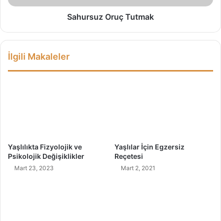
k
O
v
r
Sahursuz Oruç Tutmak
e
u
P
ç
s
T
İlgili Makaleler
i
u
k
t
o
m
l
a
o
k
j
i
k
D
Yaşlılıkta Fizyolojik ve
Yaşlılar İçin Egzersiz
e
Psikolojik Değişiklikler
Reçetesi
ğ
Mart 23, 2023
Mart 2, 2021
i
ş
i
k
l