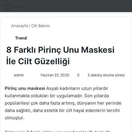
Dış gö
A
Menü
Anasayfa
/
Cilt Bakımı
Trend
8 Farklı Pirinç Unu Maskesi
İle Cilt Güzelliği
admin
F
B
Haziran 22, 2020
0
3 dakika okuma süresi
o
i
Pirinç unu maskesi
Asyalı kadınların uzun yıllardır
l
r
kullanmakta oldukları bir uygulamadır. Son yıllarda
l
e
popülaritesi çok daha fazla artmış, dünyanın her yerinde
o
-
daha sağlıklı, daha estetik bir cilt hayal edenlerin tercihi
w
p
olmuştur.
o
o
n
s
X
t