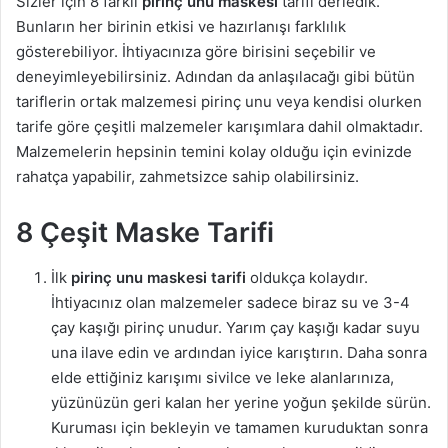
Sizler için 8 farklı
pirinç unu maskesi
tarifi derledik.
a
Bunların her birinin etkisi ve hazırlanışı farklılık
g
gösterebiliyor. İhtiyacınıza göre birisini seçebilir ve
ö
deneyimleyebilirsiniz. Adından da anlaşılacağı gibi bütün
n
tariflerin ortak malzemesi pirinç unu veya kendisi olurken
d
tarife göre çeşitli malzemeler karışımlara dahil olmaktadır.
e
Malzemelerin hepsinin temini kolay olduğu için evinizde
r
rahatça yapabilir, zahmetsizce sahip olabilirsiniz.
m
e
8 Çeşit Maske Tarifi
k
İlk
pirinç unu maskesi tarifi
oldukça kolaydır.
İhtiyacınız olan malzemeler sadece biraz su ve 3-4
çay kaşığı pirinç unudur. Yarım çay kaşığı kadar suyu
una ilave edin ve ardından iyice karıştırın. Daha sonra
elde ettiğiniz karışımı sivilce ve leke alanlarınıza,
yüzünüzün geri kalan her yerine yoğun şekilde sürün.
Kuruması için bekleyin ve tamamen kuruduktan sonra