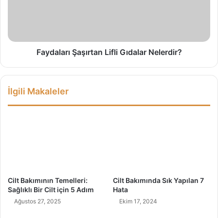
a
r
l
ı
a
i
r
l
ı
e
Ş
Faydaları Şaşırtan Lifli Gıdalar Nelerdir?
C
a
i
ş
l
ı
İlgili Makaleler
d
r
i
t
n
a
i
n
z
L
e
i
Y
f
e
l
n
i
Cilt Bakımının Temelleri:
Cilt Bakımında Sık Yapılan 7
i
G
Sağlıklı Bir Cilt için 5 Adım
Hata
l
ı
Ağustos 27, 2025
Ekim 17, 2024
i
d
k
a