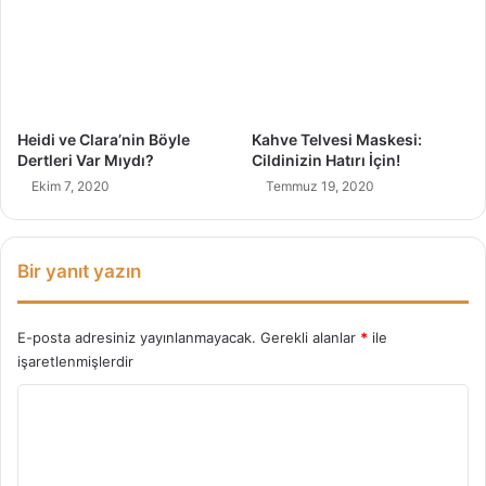
K
l
a
a
z
r
a
N
n
e
d
l
Heidi ve Clara’nin Böyle
Kahve Telvesi Maskesi:
ı
e
Dertleri Var Mıydı?
Cildinizin Hatırı İçin!
r
r
Ekim 7, 2020
Temmuz 19, 2020
ı
d
n
i
!
r
?
Bir yanıt yazın
E-posta adresiniz yayınlanmayacak.
Gerekli alanlar
*
ile
işaretlenmişlerdir
Y
o
r