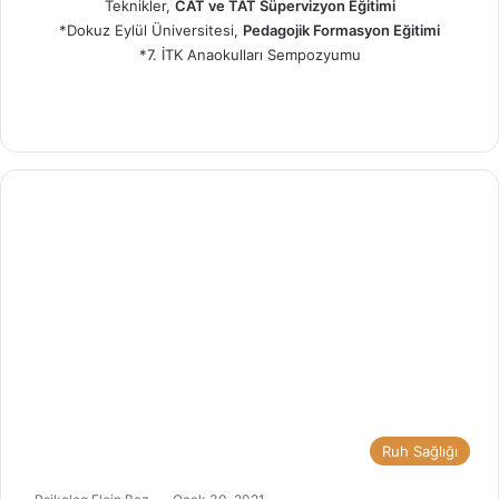
Teknikler,
CAT ve TAT Süpervizyon Eğitimi
*Dokuz Eylül Üniversitesi,
Pedagojik Formasyon Eğitimi
*7. İTK Anaokulları Sempozyumu
Ins
tag
ra
m
Ruh Sağlığı