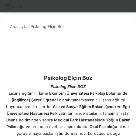
Dış gö
A
Menü
Anasayfa
/
Psikolog Elçin Boz
Psikolog Elçin Boz
Psikolog Elçin BOZ
Lisans eğitimini
İzmir Ekonomi Üniversitesi Psikoloji bölümünde
(İngilizce) Şeref Öğrenci
olarak tamamlamıştır. Lisans eğitimi
boyunca özel kreşlerde,
Aile ve Sosyal Eğitim Bakanlığında
ve
Ege
Üniversitesi Hastanesi Psikiyatri
biriminde stajlarını tamamlamıştır.
Lisans eğitiminden sonra
Medical Park Hastanesinde Yoğun Bakım
Psikoloğu
ve ardından özel bir anaokulunda
Okul Psikoloğu
olarak
görev almaya başlamıştır. Sonrasında, kurucusu olduğu