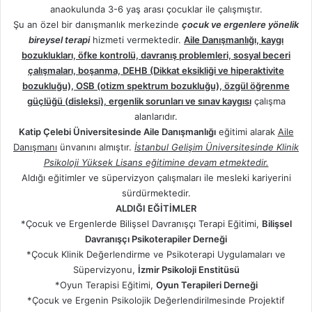
anaokulunda 3-6 yaş arası çocuklar ile çalışmıştır.
Şu an özel bir danışmanlık merkezinde
çocuk ve ergenlere yönelik
bireysel terapi
hizmeti vermektedir.
Aile Danışmanlığı, kaygı
bozuklukları, öfke kontrolü, davranış problemleri, sosyal beceri
çalışmaları, boşanma, DEHB (Dikkat eksikliği ve hiperaktivite
bozukluğu), OSB (otizm spektrum bozukluğu), özgül öğrenme
güçlüğü (disleksi), ergenlik sorunları ve sınav kaygısı
çalışma
alanlarıdır.
Katip Çelebi Üniversitesinde Aile Danışmanlığı
eğitimi alarak
Aile
Danışmanı
ünvanını almıştır.
İstanbul Gelişim Üniversitesinde Klinik
Psikoloji Yüksek Lisans eğitimine devam etmektedir.
Aldığı eğitimler ve süpervizyon çalışmaları ile mesleki kariyerini
sürdürmektedir.
ALDIĞI EĞİTİMLER
*Çocuk ve Ergenlerde Bilişsel Davranışçı Terapi Eğitimi,
Bilişsel
Davranışçı Psikoterapiler Derneği
*Çocuk Klinik Değerlendirme ve Psikoterapi Uygulamaları ve
Süpervizyonu,
İzmir Psikoloji Enstitüsü
*Oyun Terapisi Eğitimi,
Oyun Terapileri Derneği
*Çocuk ve Ergenin Psikolojik Değerlendirilmesinde Projektif