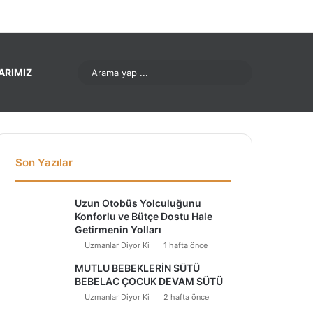
ok
Pinterest
LinkedIn
YouTube
Instagram
Arama
ARIMIZ
yap
...
Son Yazılar
Uzun Otobüs Yolculuğunu
Konforlu ve Bütçe Dostu Hale
Getirmenin Yolları
Uzmanlar Diyor Ki
1 hafta önce
MUTLU BEBEKLERİN SÜTÜ
BEBELAC ÇOCUK DEVAM SÜTÜ
Uzmanlar Diyor Ki
2 hafta önce