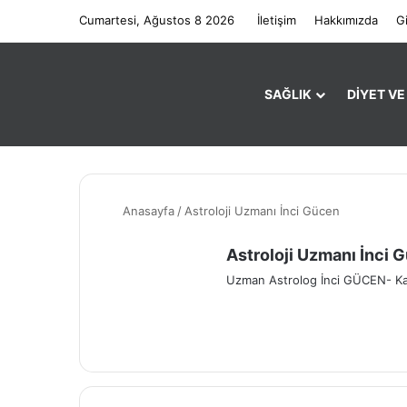
Cumartesi, Ağustos 8 2026
İletişim
Hakkımızda
Gi
SAĞLIK
DIYET V
Anasayfa
/
Astroloji Uzmanı İnci Gücen
Astroloji Uzmanı İnci 
Uzman Astrolog İnci GÜCEN- Karm
Fa
Yo
Ins
ce
uT
tag
bo
ub
ra
ok
e
m