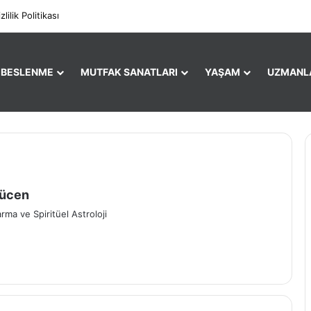
Facebo
X
zlilik Politikası
E BESLENME
MUTFAK SANATLARI
YAŞAM
UZMANL
Gücen
a ve Spiritüel Astroloji