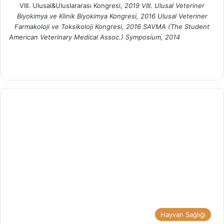
VIII. Ulusal&Uluslararası Kongresi,
2019
VIII. Ulusal Veteriner
Biyokimya ve Klinik Biyokimya Kongresi, 2016
Ulusal Veteriner
Farmakoloji ve Toksikoloji Kongresi, 2016
SAVMA (The Student
American Veterinary Medical Assoc.) Symposium, 2014
We
Ins
b
tag
sit
ra
esi
m
Hayvan Sağlığı