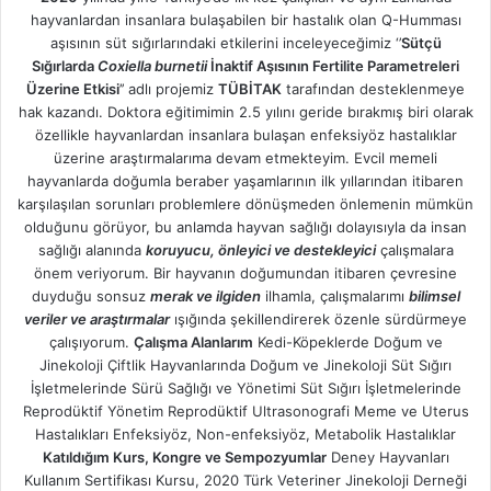
hayvanlardan insanlara bulaşabilen bir hastalık olan Q-Humması
aşısının süt sığırlarındaki etkilerini inceleyeceğimiz ‘’
Sütçü
Sığırlarda
Coxiella burnetii
İnaktif Aşısının Fertilite Parametreleri
Üzerine Etkisi
’’ adlı projemiz
TÜBİTAK
tarafından desteklenmeye
hak kazandı. Doktora eğitimimin 2.5 yılını geride bırakmış biri olarak
özellikle hayvanlardan insanlara bulaşan enfeksiyöz hastalıklar
üzerine araştırmalarıma devam etmekteyim. Evcil memeli
hayvanlarda doğumla beraber yaşamlarının ilk yıllarından itibaren
karşılaşılan sorunları problemlere dönüşmeden önlemenin mümkün
olduğunu görüyor, bu anlamda hayvan sağlığı dolayısıyla da insan
sağlığı alanında
koruyucu, önleyici ve destekleyici
çalışmalara
önem veriyorum. Bir hayvanın doğumundan itibaren çevresine
duyduğu sonsuz
merak ve ilgiden
ilhamla, çalışmalarımı
bilimsel
veriler ve araştırmalar
ışığında şekillendirerek özenle sürdürmeye
çalışıyorum.
Çalışma Alanlarım
Kedi-Köpeklerde Doğum ve
Jinekoloji Çiftlik Hayvanlarında Doğum ve Jinekoloji Süt Sığırı
İşletmelerinde Sürü Sağlığı ve Yönetimi Süt Sığırı İşletmelerinde
Reprodüktif Yönetim Reprodüktif Ultrasonografi Meme ve Uterus
Hastalıkları Enfeksiyöz, Non-enfeksiyöz, Metabolik Hastalıklar
Katıldığım Kurs, Kongre ve Sempozyumlar
Deney Hayvanları
Kullanım Sertifikası Kursu, 2020 Türk Veteriner Jinekoloji Derneği