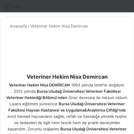
Dış gö
A
Menü
Anasayfa
/
Veteriner Hekim Nisa Demircan
Veteriner Hekim Nisa Demircan
Veteriner Hekim Nisa DEMİRCAN
1993 yılında İzmit’te doğdum.
2012 yılında
Bursa Uludağ Üniversitesi Veteriner Fakültesi
Veteriner Hekimliği Bölümü’nden
Onur derecesi ile mezun oldum.
Lisans eğitimim süresince
Bursa Uludağ Üniversitesi Veteriner
Fakültesi Hayvan Hastanesi
ve Uygulama&Araştırma Çiftliği’nde
evcil memeli hayvanların sağlık, refah ve hastalığa yönelik teşhis
ve tedavileri ile ilgili hem teorik hem de pratik deneyimler
kazandım. Zorunlu stajlarımı
Bursa Uludağ Üniversitesi Veteriner