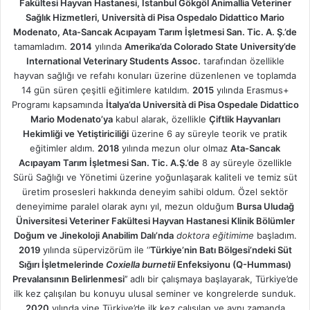
Fakültesi Hayvan Hastanesi, İstanbul Gökgöl Animallia Veteriner
Sağlık Hizmetleri, Università di Pisa Ospedalo Didattico Mario
Modenato, Ata-Sancak Acıpayam Tarım İşletmesi San. Tic. A. Ş.’de
tamamladım.
2014
yılında
Amerika’da Colorado State University’de
International Veterinary Students Assoc.
tarafından özellikle
hayvan sağlığı ve refahı konuları üzerine düzenlenen ve toplamda
14 gün süren çeşitli eğitimlere katıldım.
2015
yılında Erasmus+
Programı kapsamında
İtalya’da Università di Pisa Ospedale Didattico
Mario Modenato’ya
kabul alarak, özellikle
Çiftlik Hayvanları
Hekimliği ve Yetiştiriciliği
üzerine 6 ay süreyle teorik ve pratik
eğitimler aldım.
2018
yılında mezun olur olmaz
Ata-Sancak
Acıpayam Tarım İşletmesi San. Tic. A.Ş.’de
8 ay süreyle özellikle
Sürü Sağlığı ve Yönetimi üzerine yoğunlaşarak kaliteli ve temiz süt
üretim prosesleri hakkında deneyim sahibi oldum. Özel sektör
deneyimime paralel olarak aynı yıl, mezun olduğum
Bursa Uludağ
Üniversitesi Veteriner Fakültesi Hayvan Hastanesi Klinik Bölümler
Doğum ve Jinekoloji Anabilim Dalı’nda
doktora eğitimime
başladım.
2019
yılında süpervizörüm ile ‘’
Türkiye’nin Batı Bölgesi’ndeki Süt
Sığırı İşletmelerinde
Coxiella burnetii
Enfeksiyonu (Q-Humması)
Prevalansının Belirlenmesi
’’ adlı bir çalışmaya başlayarak, Türkiye’de
ilk kez çalışılan bu konuyu ulusal seminer ve kongrelerde sunduk.
2020
yılında yine Türkiye’de ilk kez çalışılan ve aynı zamanda