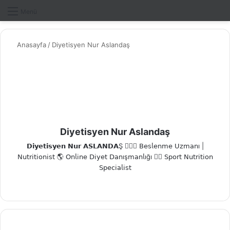
Dış gö
A
Menü
Anasayfa
/
Diyetisyen Nur Aslandaş
Diyetisyen Nur Aslandaş
𝗗𝗶𝘆𝗲𝘁𝗶𝘀𝘆𝗲𝗻 𝗡𝘂𝗿 𝗔𝗦𝗟𝗔𝗡𝗗𝗔Ş 👩🏼‍⚕️ 𝖡𝖾𝗌𝗅𝖾𝗇𝗆𝖾 𝖴𝗓𝗆𝖺𝗇ı |
𝖭𝗎𝗍𝗋𝗂𝗍𝗂𝗈𝗇𝗂𝗌𝗍 🌎 𝖮𝗇𝗅𝗂𝗇𝖾 𝖣𝗂𝗒𝖾𝗍 𝖣𝖺𝗇ış𝗆𝖺𝗇𝗅ığı 🏋🏻 𝖲𝗉𝗈𝗋𝗍 𝖭𝗎𝗍𝗋𝗂𝗍𝗂𝗈𝗇
𝖲𝗉𝖾𝖼𝗂𝖺𝗅𝗂𝗌𝗍
Ins
tag
ra
m