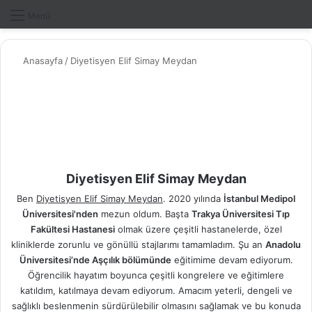
Dış gö
A
Menü
Anasayfa
/
Diyetisyen Elif Simay Meydan
Diyetisyen Elif Simay Meydan
Ben
Diyetisyen Elif Simay Meydan
. 2020 yılında
İstanbul Medipol
Üniversitesi'nden
mezun oldum. Başta
Trakya Üniversitesi Tıp
Fakültesi Hastanesi
olmak üzere çeşitli hastanelerde, özel
kliniklerde zorunlu ve gönüllü stajlarımı tamamladım. Şu an
Anadolu
Üniversitesi’nde Aşçılık bölümünde
eğitimime devam ediyorum.
Öğrencilik hayatım boyunca çeşitli kongrelere ve eğitimlere
katıldım, katılmaya devam ediyorum. Amacım yeterli, dengeli ve
sağlıklı beslenmenin sürdürülebilir olmasını sağlamak ve bu konuda