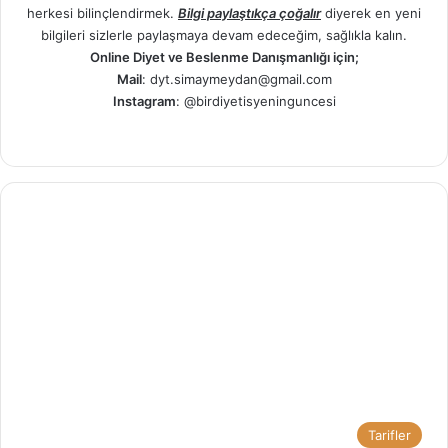
herkesi bilinçlendirmek.
Bilgi paylaştıkça çoğalır
diyerek en yeni
bilgileri sizlerle paylaşmaya devam edeceğim, sağlıkla kalın.
Online Diyet ve Beslenme Danışmanlığı için;
Mail
: dyt.simaymeydan@gmail.com
Instagram
:
@birdiyetisyeninguncesi
Ins
tag
ra
m
Tarifler