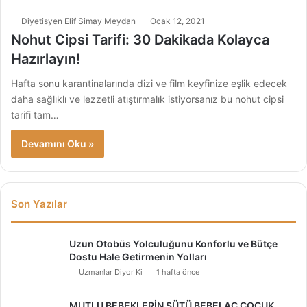
Diyetisyen Elif Simay Meydan
Ocak 12, 2021
Nohut Cipsi Tarifi: 30 Dakikada Kolayca
Hazırlayın!
Hafta sonu karantinalarında dizi ve film keyfinize eşlik edecek
daha sağlıklı ve lezzetli atıştırmalık istiyorsanız bu nohut cipsi
tarifi tam…
Devamını Oku »
Son Yazılar
Uzun Otobüs Yolculuğunu Konforlu ve Bütçe
Dostu Hale Getirmenin Yolları
Uzmanlar Diyor Ki
1 hafta önce
MUTLU BEBEKLERİN SÜTÜ BEBELAC ÇOCUK