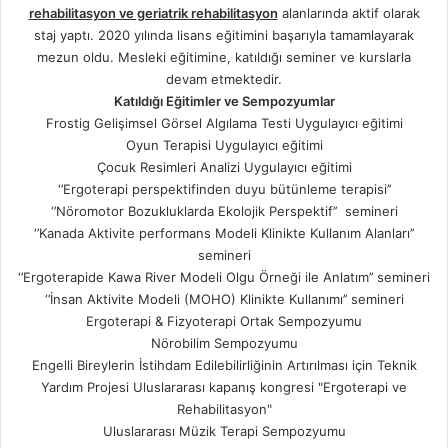
rehabilitasyon ve geriatrik rehabilitasyon
alanlarında aktif olarak
staj yaptı. 2020 yılında lisans eğitimini başarıyla tamamlayarak
mezun oldu. Mesleki eğitimine, katıldığı seminer ve kurslarla
devam etmektedir.
Katıldığı Eğitimler ve Sempozyumlar
Frostig Gelişimsel Görsel Algılama Testi Uygulayıcı eğitimi
Oyun Terapisi Uygulayıcı eğitimi
Çocuk Resimleri Analizi Uygulayıcı eğitimi
‘’Ergoterapi perspektifinden duyu bütünleme terapisi’’
‘’Nöromotor Bozukluklarda Ekolojik Perspektif’’ semineri
‘’Kanada Aktivite performans Modeli Klinikte Kullanım Alanları’’
semineri
‘’Ergoterapide Kawa River Modeli Olgu Örneği ile Anlatım’’ semineri
‘’İnsan Aktivite Modeli (MOHO) Klinikte Kullanımı’’ semineri
Ergoterapi & Fizyoterapi Ortak Sempozyumu
Nörobilim Sempozyumu
Engelli Bireylerin İstihdam Edilebilirliğinin Artırılması için Teknik
Yardım Projesi Uluslararası kapanış kongresi "Ergoterapi ve
Rehabilitasyon"
Uluslararası Müzik Terapi Sempozyumu