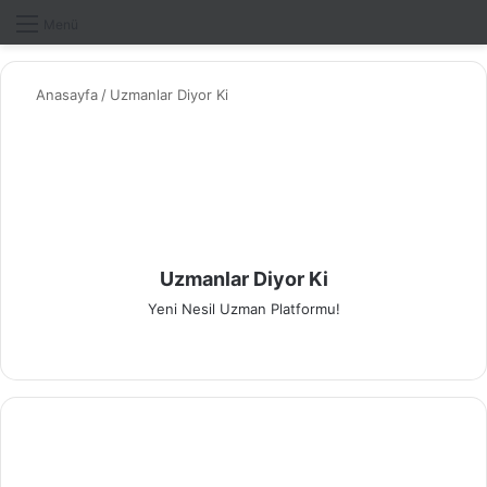
Dış gö
A
Menü
Anasayfa
/
Uzmanlar Diyor Ki
Uzmanlar Diyor Ki
Yeni Nesil Uzman Platformu!
We
Fa
X
Yo
Pin
Ins
b
ce
uT
ter
tag
sit
bo
ub
est
ra
esi
ok
e
m