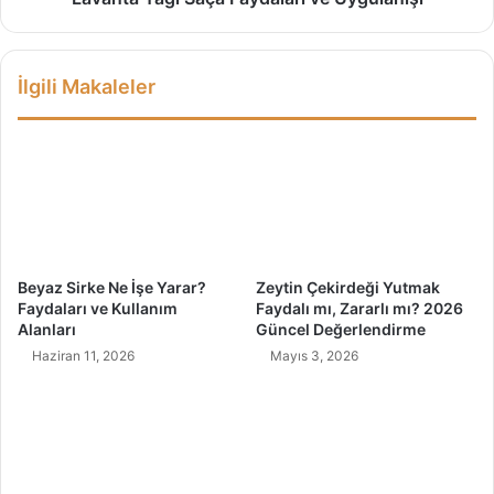
o
ı
ğ
S
a
a
İlgili Makaleler
n
ç
ı
a
n
F
1
a
8
y
M
d
u
a
c
l
i
a
Beyaz Sirke Ne İşe Yarar?
Zeytin Çekirdeği Yutmak
z
r
Faydaları ve Kullanım
Faydalı mı, Zararlı mı? 2026
e
ı
Alanları
Güncel Değerlendirme
s
v
Haziran 11, 2026
Mayıs 3, 2026
i
e
!
U
y
g
u
l