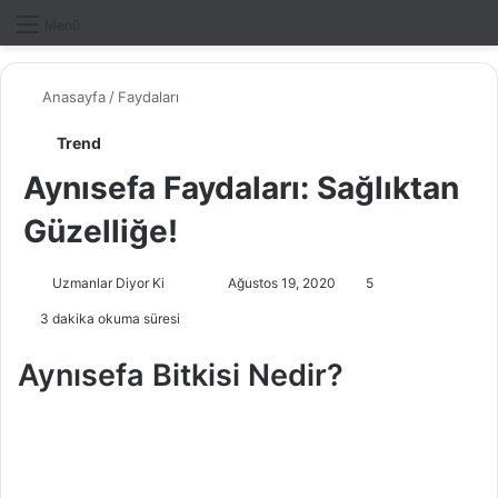
Dış gö
A
Menü
Anasayfa
/
Faydaları
Trend
Aynısefa Faydaları: Sağlıktan
Güzelliğe!
Uzmanlar Diyor Ki
F
B
Ağustos 19, 2020
5
o
i
3 dakika okuma süresi
l
r
l
e
Aynısefa Bitkisi Nedir?
o
-
w
p
o
o
n
s
X
t