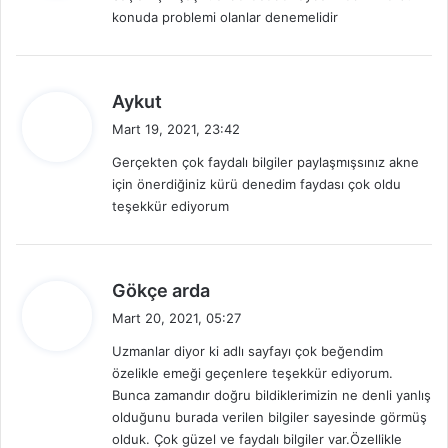
konuda problemi olanlar denemelidir
k
i
:
d
Aykut
e
Mart 19, 2021, 23:42
d
Gerçekten çok faydalı bilgiler paylaşmışsınız akne
i
için önerdiğiniz kürü denedim faydası çok oldu
k
teşekkür ediyorum
i
:
d
Gökçe arda
e
Mart 20, 2021, 05:27
d
Uzmanlar diyor ki adlı sayfayı çok beğendim
i
özelikle emeği geçenlere teşekkür ediyorum.
k
Bunca zamandır doğru bildiklerimizin ne denli yanlış
i
olduğunu burada verilen bilgiler sayesinde görmüş
:
olduk. Çok güzel ve faydalı bilgiler var.Özellikle