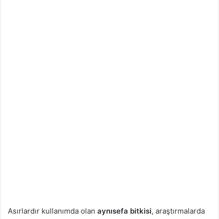
a
g
ö
n
d
e
r
m
e
k
Asırlardır kullanımda olan
aynısefa bitkisi
, araştırmalarda