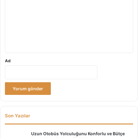
o
r
u
m
*
Ad
Son Yazılar
Uzun Otobüs Yolculuğunu Konforlu ve Bütçe