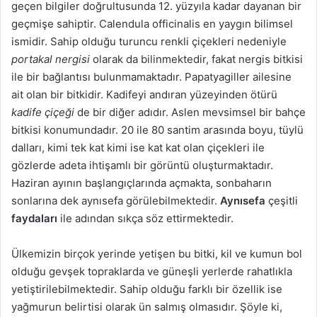
geçen bilgiler doğrultusunda 12. yüzyıla kadar dayanan bir
geçmişe sahiptir. Calendula officinalis en yaygın bilimsel
ismidir. Sahip olduğu turuncu renkli çiçekleri nedeniyle
portakal nergisi
olarak da bilinmektedir, fakat nergis bitkisi
ile bir bağlantısı bulunmamaktadır. Papatyagiller ailesine
ait olan bir bitkidir. Kadifeyi andıran yüzeyinden ötürü
kadife çiçeği
de bir diğer adıdır. Aslen mevsimsel bir bahçe
bitkisi konumundadır. 20 ile 80 santim arasında boyu, tüylü
dalları, kimi tek kat kimi ise kat kat olan çiçekleri ile
gözlerde adeta ihtişamlı bir görüntü oluşturmaktadır.
Haziran ayının başlangıçlarında açmakta, sonbaharın
sonlarına dek aynısefa görülebilmektedir.
Aynısefa
çeşitli
faydaları
ile adından sıkça söz ettirmektedir.
Ülkemizin birçok yerinde yetişen bu bitki, kil ve kumun bol
olduğu gevşek topraklarda ve güneşli yerlerde rahatlıkla
yetiştirilebilmektedir. Sahip olduğu farklı bir özellik ise
yağmurun belirtisi olarak ün salmış olmasıdır. Şöyle ki,