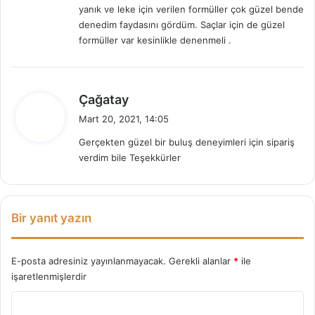
yanık ve leke için verilen formüller çok güzel bende
denedim faydasını gördüm. Saçlar için de güzel
formüller var kesinlikle denenmeli .
d
Çağatay
e
Mart 20, 2021, 14:05
d
Gerçekten güzel bir buluş deneyimleri için sipariş
i
verdim bile Teşekkürler
k
i
:
Bir yanıt yazın
E-posta adresiniz yayınlanmayacak.
Gerekli alanlar
*
ile
işaretlenmişlerdir
Y