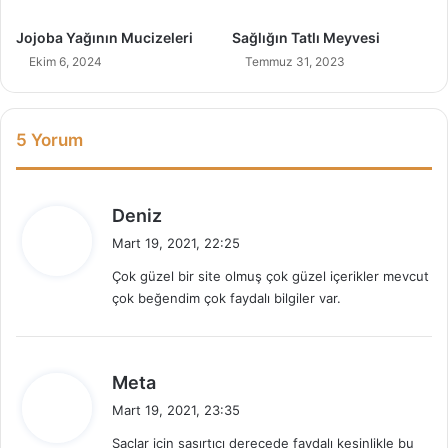
a
n
Jojoba Yağının Mucizeleri
Sağlığın Tatlı Meyvesi
ı
Ekim 6, 2024
Temmuz 31, 2023
ş
ı
5 Yorum
d
Deniz
e
Mart 19, 2021, 22:25
d
Çok güzel bir site olmuş çok güzel içerikler mevcut
i
çok beğendim çok faydalı bilgiler var.
k
i
:
d
Meta
e
Mart 19, 2021, 23:35
d
Saçlar için şaşırtıcı derecede faydalı kesinlikle bu
i