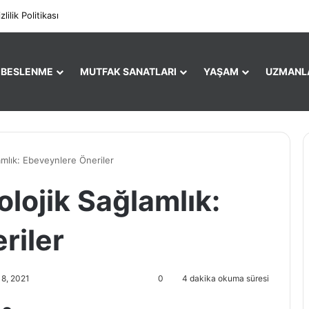
Facebo
X
zlilik Politikası
E BESLENME
MUTFAK SANATLARI
YAŞAM
UZMANL
amlık: Ebeveynlere Öneriler
lojik Sağlamlık:
riler
18, 2021
0
4 dakika okuma süresi