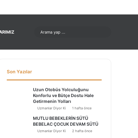
ok
Pinterest
LinkedIn
YouTube
Instagram
Arama
ARIMIZ
yap
...
Son Yazılar
Uzun Otobüs Yolculuğunu
Konforlu ve Bütçe Dostu Hale
Getirmenin Yolları
Uzmanlar Diyor Ki
1 hafta önce
MUTLU BEBEKLERİN SÜTÜ
BEBELAC ÇOCUK DEVAM SÜTÜ
Uzmanlar Diyor Ki
2 hafta önce