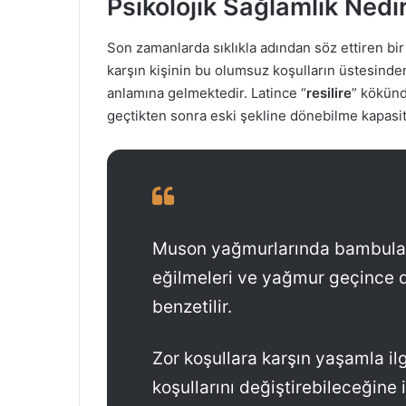
Psikolojik Sağlamlık Nedi
r
e
Son zamanlarda sıklıkla adından söz ettiren bi
-
karşın kişinin bu olumsuz koşulların üstesind
p
o
anlamına gelmektedir. Latince “
resilire
” kökünd
s
geçtikten sonra eski şekline dönebilme kapasites
t
a
g
ö
n
d
Muson yağmurlarında bambular
e
eğilmeleri ve yağmur geçince 
r
benzetilir.
m
e
k
Zor koşullara karşın yaşamla ilg
koşullarını değiştirebileceğin