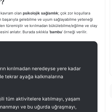
r?
r kavram olan
psikolojik sağlamlık
; çok zor koşullara
en başarıyla gelebilme ve uyum sağlayabilme yeteneği
en türemiştir ve kırılmadan bükülebilme/eğilme ve olay
ini anlatır. Burada sıklıkla ‘
bambu
’ örneği verilir.
ın kırılmadan neredeyse yere kadar
de tekrar ayağa kalkmalarına
ili tüm aktivitelere katılmayı, yaşam
e inanmayı ve bu uğurda uğraşmayı,