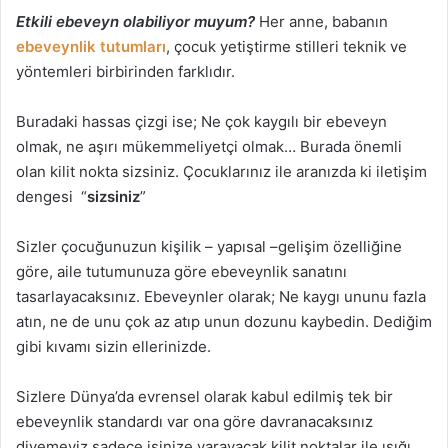
Etkili ebeveyn olabiliyor muyum?
Her anne, babanın
ebeveynlik tutumları
, çocuk yetiştirme stilleri teknik ve
yöntemleri birbirinden farklıdır.
Buradaki hassas çizgi ise; Ne çok kaygılı bir ebeveyn
olmak, ne aşırı mükemmeliyetçi olmak… Burada önemli
olan kilit nokta sizsiniz. Çocuklarınız ile aranızda ki iletişim
dengesi “
sizsiniz
”
Sizler çocuğunuzun kişilik – yapısal –gelişim özelliğine
göre, aile tutumunuza göre ebeveynlik sanatını
tasarlayacaksınız. Ebeveynler olarak; Ne kaygı ununu fazla
atın, ne de unu çok az atıp unun dozunu kaybedin. Dediğim
gibi kıvamı sizin ellerinizde.
Sizlere Dünya’da evrensel olarak kabul edilmiş tek bir
ebeveynlik standardı var ona göre davranacaksınız
diyemeyiz sadece işinize yarayacak kilit noktalar ile ışığı