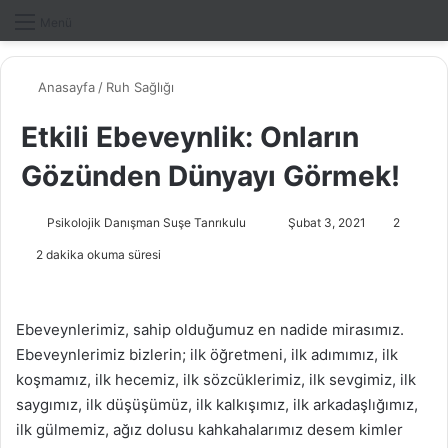
Dış gö
A
Menü
Anasayfa
/
Ruh Sağlığı
Etkili Ebeveynlik: Onların
Gözünden Dünyayı Görmek!
Psikolojik Danışman Suşe Tanrıkulu
B
Şubat 3, 2021
2
i
2 dakika okuma süresi
r
e
-
Ebeveynlerimiz, sahip olduğumuz en nadide mirasımız.
p
Ebeveynlerimiz bizlerin; ilk öğretmeni, ilk adımımız, ilk
o
koşmamız, ilk hecemiz, ilk sözcüklerimiz, ilk sevgimiz, ilk
s
saygımız, ilk düşüşümüz, ilk kalkışımız, ilk arkadaşlığımız,
t
ilk gülmemiz, ağız dolusu kahkahalarımız desem kimler
a