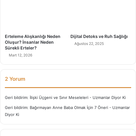
i
Y
y
ö
i
n
z
t
?
e
m
Erteleme Alışkanlığı Neden
Dijital Detoks ve Ruh Sağlığı
l
Oluşur? İnsanlar Neden
Ağustos 22, 2025
e
Sürekli Erteler?
r
Mart 12, 2026
i
N
e
l
2 Yorum
e
r
d
Geri bildirim:
İlişki Üçgeni ve Sınır Meseleleri - Uzmanlar Diyor Ki
i
Geri bildirim:
Bağırmayan Anne Baba Olmak İçin 7 Öneri - Uzmanlar
r
Diyor Ki
?