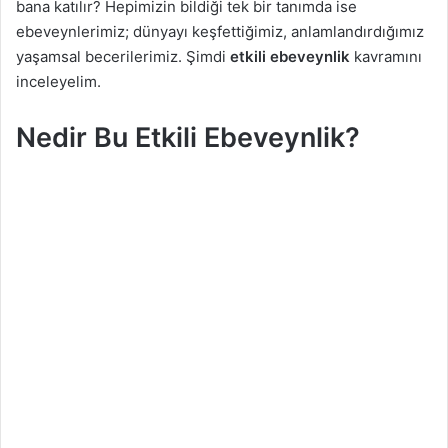
bana katılır? Hepimizin bildiği tek bir tanımda ise
g
ebeveynlerimiz; dünyayı keşfettiğimiz, anlamlandırdığımız
ö
yaşamsal becerilerimiz. Şimdi
etkili ebeveynlik
kavramını
n
inceleyelim.
d
e
Nedir Bu Etkili Ebeveynlik?
r
m
e
k