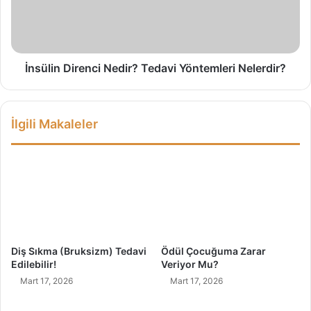
z
i
e
n
t
D
i
i
n
r
İnsülin Direnci Nedir? Tedavi Yöntemleri Nelerdir?
T
e
e
n
m
c
İlgili Makaleler
e
i
l
N
i
e
D
d
i
i
y
r
e
?
b
T
i
e
Diş Sıkma (Bruksizm) Tedavi
Ödül Çocuğuma Zarar
l
d
Edilebilir!
Veriyor Mu?
i
a
Mart 17, 2026
Mart 17, 2026
r
v
M
i