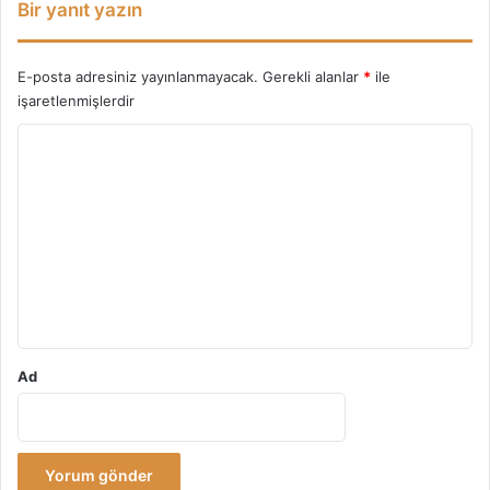
Bir yanıt yazın
E-posta adresiniz yayınlanmayacak.
Gerekli alanlar
*
ile
işaretlenmişlerdir
Y
o
r
u
m
*
Ad