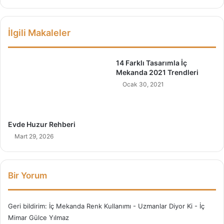
G
F
e
a
ç
y
İlgili Makaleler
e
d
r
a
?
l
14 Farklı Tasarımla İç
a
Mekanda 2021 Trendleri
r
Ocak 30, 2021
ı
v
e
H
Evde Huzur Rehberi
a
Mart 29, 2026
s
t
a
l
Bir Yorum
ı
k
l
Geri bildirim:
İç Mekanda Renk Kullanımı - Uzmanlar Diyor Ki - İç
a
Mimar Gülce Yılmaz
r