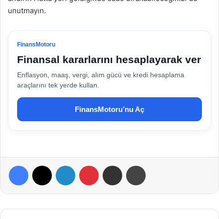
unutmayın.
FinansMotoru
Finansal kararlarını hesaplayarak ver
Enflasyon, maaş, vergi, alım gücü ve kredi hesaplama
araçlarını tek yerde kullan.
FinansMotoru’nu Aç
Facebook
X
LinkedIn
Pinterest
E-Posta ile paylaş
Yazdır