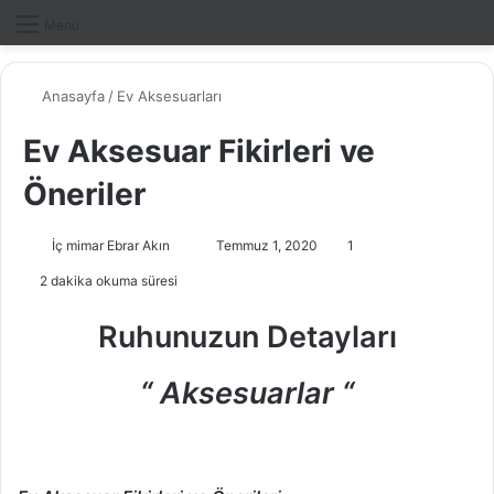
Dış gö
A
Menü
Anasayfa
/
Ev Aksesuarları
Ev Aksesuar Fikirleri ve
Öneriler
İç mimar Ebrar Akın
B
Temmuz 1, 2020
1
i
2 dakika okuma süresi
r
e
Ruhunuzun Detayları
-
p
“ Aksesuarlar “
o
s
t
a