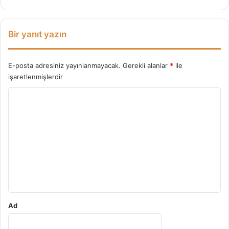
a
K
a
Bir yanıt yazın
r
ş
ı
E-posta adresiniz yayınlanmayacak.
Gerekli alanlar
*
ile
D
işaretlenmişlerdir
u
Y
r
u
o
ş
r
u
u
m
*
Ad