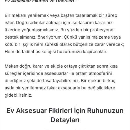
Ev Aksesuar Fikirleri ve Önerileri..
.
g
ö
Bir mekanı yenilemek veya baştan tasarlamak bir süreç
n
ister. Doğru adımlar atılması için ise tasarım kararınız
d
üzerine yoğunlaşmalısınız. Bu yüzden bir profesyonel
e
destek almanızı öneriyorum. Çünkü yanlış malzeme veya
r
kötü bir işçilik hem sürekli olarak bütçenize zarar verecek;
m
Hem de tadilat psikolojisi huzurunuzu kaçıracaktır.
e
k
Mekan doğru karar ve ekiple ortaya çıktıktan sonra kısa
süreçler içerisinde aksesuarlar ile ortam atmosferini
dilediğiniz şekilde tasarlayabilirsiniz. Bir mekan birkaç
ayda bir yenilenmez fakat aksesuarla bu değişikliklere
gidebilirsiniz.
Ev Aksesuar Fikirleri İçin Ruhunuzun
Detayları