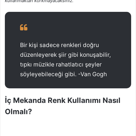
kullanmaktan korkmayacaksınız.
g
ö
n
d
e
r
Bir kişi sadece renkleri doğru
m
düzenleyerek şiir gibi konuşabilir,
e
k
tıpkı müzikle rahatlatıcı şeyler
söyleyebileceği gibi. -Van Gogh
İç Mekanda Renk Kullanımı Nasıl
Olmalı?