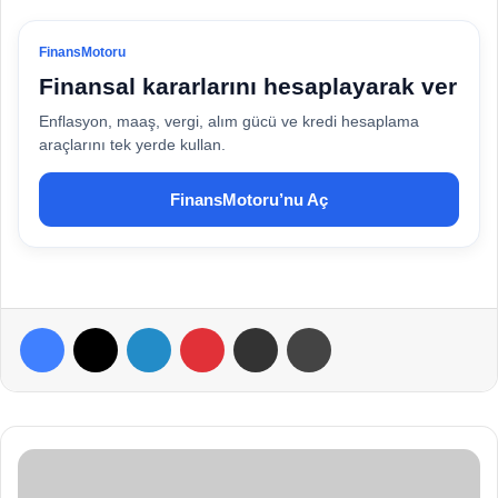
FinansMotoru
Finansal kararlarını hesaplayarak ver
Enflasyon, maaş, vergi, alım gücü ve kredi hesaplama
araçlarını tek yerde kullan.
FinansMotoru’nu Aç
Facebook
X
LinkedIn
Pinterest
E-Posta ile paylaş
Yazdır
B
e