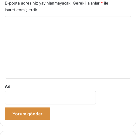
E-posta adresiniz yayınlanmayacak.
Gerekli alanlar
*
ile
işaretlenmişlerdir
Y
o
r
u
m
*
Ad