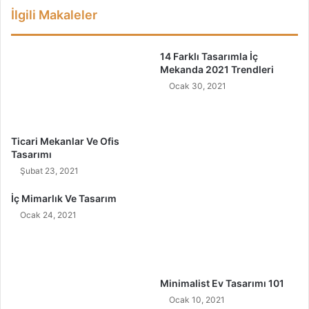
a
İlgili Makaleler
t
i
n
14 Farklı Tasarımla İç
g
Mekanda 2021 Trendleri
:
Ocak 30, 2021
Y
e
m
e
Ticari Mekanlar Ve Ofis
F
Tasarımı
a
Şubat 23, 2021
r
k
İç Mimarlık Ve Tasarım
ı
Ocak 24, 2021
n
d
a
l
ı
Minimalist Ev Tasarımı 101
ğ
Ocak 10, 2021
ı