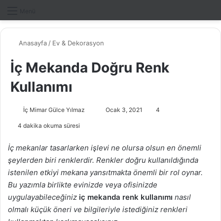
Dış gö
A
Menü
Anasayfa
/
Ev & Dekorasyon
İç Mekanda Doğru Renk
Kullanımı
İç Mimar Gülce Yılmaz
B
Ocak 3, 2021
4
i
4 dakika okuma süresi
r
e
İç mekanlar tasarlarken işlevi ne olursa olsun en önemli
-
şeylerden biri renklerdir. Renkler doğru kullanıldığında
p
istenilen etkiyi mekana yansıtmakta önemli bir rol oynar.
o
Bu yazımla birlikte evinizde veya ofisinizde
s
uygulayabileceğiniz
iç mekanda renk kullanımı
nasıl
t
olmalı küçük öneri ve bilgileriyle istediğiniz renkleri
a