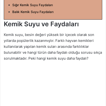
g
Sığır Kemik Suyu Faydaları
ö
Balık Kemik Suyu Faydaları
n
d
Kemik Suyu ve Faydaları
e
r
Kemik suyu, besin değeri yüksek bir içecek olarak son
m
yıllarda popülerlik kazanmıştır. Farklı hayvan kemikleri
e
kullanılarak yapılan kemik suları arasında farklılıklar
k
bulunabilir ve hangi türün daha faydalı olduğu sorusu sıkça
sorulmaktadır. Peki hangi kemik suyu daha faydalı?