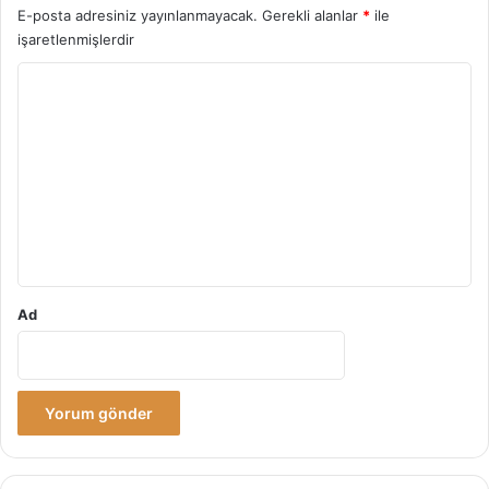
E-posta adresiniz yayınlanmayacak.
Gerekli alanlar
*
ile
işaretlenmişlerdir
Y
o
r
u
m
*
Ad