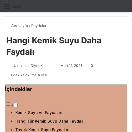
Dış gö
A
Menü
Anasayfa
/
Faydaları
Hangi Kemik Suyu Daha
Faydalı
Uzmanlar Diyor Ki
F
B
Mart 11, 2023
0
o
i
1 dakika okuma süresi
l
r
l
e
İçindekiler
o
-
w
p
o
o
Kemik Suyu ve Faydaları
n
s
Hangi Tür Kemik Suyu Daha Faydalı
X
t
a
Tavuk Kemik Suyu Faydaları