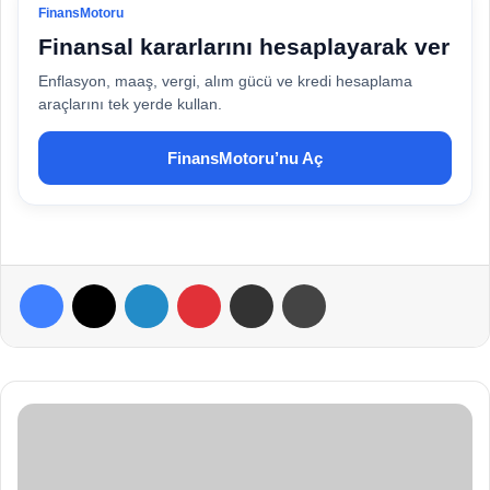
FinansMotoru
Finansal kararlarını hesaplayarak ver
Enflasyon, maaş, vergi, alım gücü ve kredi hesaplama
araçlarını tek yerde kullan.
FinansMotoru’nu Aç
Facebook
X
LinkedIn
Pinterest
E-Posta ile paylaş
Yazdır
A
n
i
B