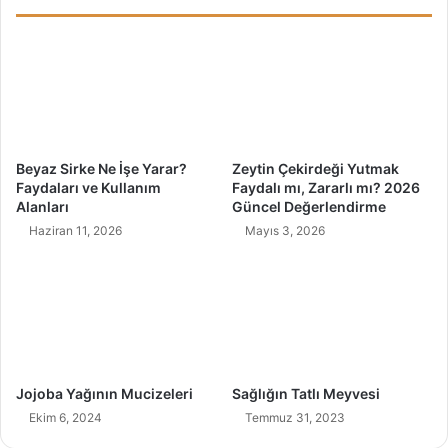
d
a
l
a
r
ı
Beyaz Sirke Ne İşe Yarar?
Zeytin Çekirdeği Yutmak
Faydaları ve Kullanım
Faydalı mı, Zararlı mı? 2026
Alanları
Güncel Değerlendirme
Haziran 11, 2026
Mayıs 3, 2026
Jojoba Yağının Mucizeleri
Sağlığın Tatlı Meyvesi
Ekim 6, 2024
Temmuz 31, 2023