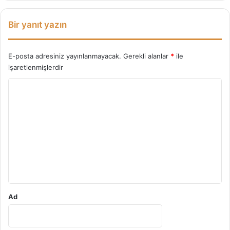
Bir yanıt yazın
E-posta adresiniz yayınlanmayacak.
Gerekli alanlar
*
ile
işaretlenmişlerdir
Y
o
r
u
m
*
Ad