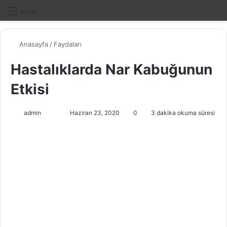
Dış gö
A
Menü
Anasayfa
/
Faydaları
Hastalıklarda Nar Kabuğunun
Etkisi
admin
F
B
Haziran 23, 2020
0
3 dakika okuma süresi
o
i
l
r
l
e
o
-
w
p
o
o
n
s
X
t
a