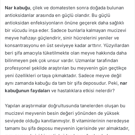
g
Nar kabuğu
, çilek ve domatesten sonra doğada bulunan
ö
antioksidanlar arasında en güçlü olandır. Bu güçlü
n
antioksidan enfeksiyonların önüne geçerek daha sağlıklı
d
bir vücudu inşa eder. Sadece bunlarla kalmayan mucizevi
e
meyve hafızayı güçlendirir, sinir hücrelerini yeniler ve
r
konsantrasyonu en üst seviyeye kadar arttırır. Yüzyıllardan
m
beri şifa amacıyla tüketilmekte olan meyve hakkında daha
e
bilinmeyen pek çok unsur vardır. Uzmanlar tarafından
k
profesyonel şekilde araştırılan bu meyvenin gün geçtikçe
yeni özellikleri ortaya çıkmaktadır. Sadece meyve değil
aynı zamanda kabuğu da tam bir şifa deposudur. Peki,
nar
kabuğunun faydaları
ve hastalıklara etkisi nelerdir?
Yapılan araştırmalar doğrultusunda tanelerden oluşan bu
mucizevi meyvenin besin değeri yönünden de yüksek
seviyede olduğu kanıtlanmıştır. B vitaminlerinin neredeyse
tamamı bu şifa deposu meyvenin içerisinde yer almaktadır,