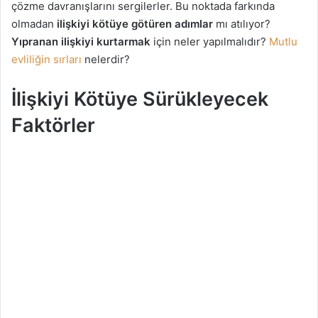
çözme davranışlarını sergilerler. Bu noktada farkında
a
olmadan
ilişkiyi kötüye götüren adımlar
mı atılıyor?
g
Yıpranan ilişkiyi kurtarmak
için neler yapılmalıdır?
Mutlu
ö
evliliğin sırları
nelerdir?
n
d
İlişkiyi Kötüye Sürükleyecek
e
r
Faktörler
m
e
k