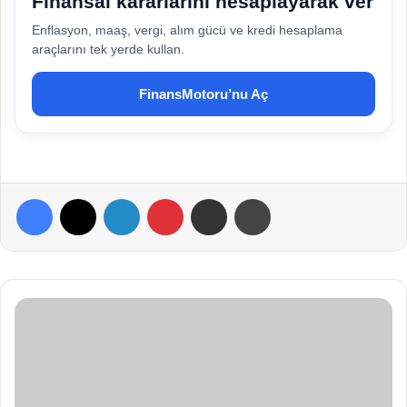
Finansal kararlarını hesaplayarak ver
Enflasyon, maaş, vergi, alım gücü ve kredi hesaplama
araçlarını tek yerde kullan.
FinansMotoru’nu Aç
Facebook
X
LinkedIn
Pinterest
E-Posta ile paylaş
Yazdır
A
m
e
r
i
k