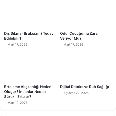
n
a
m
l
e
i
G
z
a
i
r
v
Diş Sıkma (Bruksizm) Tedavi
Ödül Çocuğuma Zarar
a
e
Edilebilir!
Veriyor Mu?
n
O
Mart 17, 2026
Mart 17, 2026
t
r
i
t
l
a
i
y
)
a
Ç
ı
k
Erteleme Alışkanlığı Neden
Dijital Detoks ve Ruh Sağlığı
a
Oluşur? İnsanlar Neden
Ağustos 22, 2025
n
Sürekli Erteler?
E
Mart 12, 2026
t
k