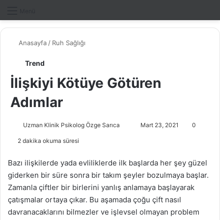
Dış gö
A
Menü
Anasayfa
/
Ruh Sağlığı
Trend
İlişkiyi Kötüye Götüren
Adımlar
Uzman Klinik Psikolog Özge Sarıca
B
Mart 23, 2021
0
i
2 dakika okuma süresi
r
e
Bazı ilişkilerde yada evliliklerde ilk başlarda her şey güzel
-
giderken bir süre sonra bir takım şeyler bozulmaya başlar.
p
Zamanla çiftler bir birlerini yanlış anlamaya başlayarak
o
çatışmalar ortaya çıkar. Bu aşamada çoğu çift nasıl
s
davranacaklarını bilmezler ve işlevsel olmayan problem
t