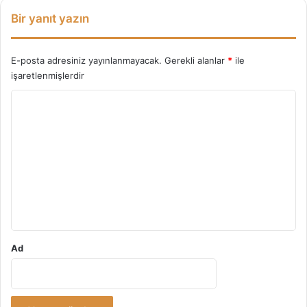
e
n
Bir yanıt yazın
l
e
r
E-posta adresiniz yayınlanmayacak.
Gerekli alanlar
*
ile
işaretlenmişlerdir
Y
o
r
u
m
*
Ad