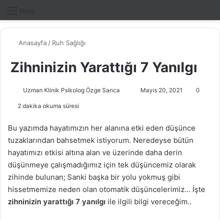
Dış gö
A
Menü
Anasayfa
/
Ruh Sağlığı
Zihninizin Yarattığı 7 Yanılgı
Uzman Klinik Psikolog Özge Sarıca
B
Mayıs 20, 2021
0
i
2 dakika okuma süresi
r
e
Bu yazımda hayatımızın her alanına etki eden düşünce
-
tuzaklarından bahsetmek istiyorum. Neredeyse bütün
p
hayatımızı etkisi altına alan ve üzerinde daha derin
o
düşünmeye çalışmadığımız için tek düşüncemiz olarak
s
zihinde bulunan; Sanki başka bir yolu yokmuş gibi
t
hissetmemize neden olan otomatik düşüncelerimiz… İşte
a
zihninizin yarattığı 7 yanılgı
ile ilgili bilgi vereceğim..
g
ö