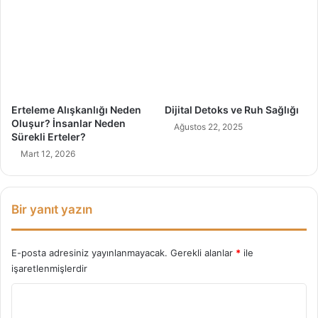
i
:
M
a
h
r
e
Erteleme Alışkanlığı Neden
Dijital Detoks ve Ruh Sağlığı
m
Oluşur? İnsanlar Neden
Ağustos 22, 2025
i
Sürekli Erteler?
y
Mart 12, 2026
e
t
i
n
Bir yanıt yazın
S
ı
n
E-posta adresiniz yayınlanmayacak.
Gerekli alanlar
*
ile
ı
işaretlenmişlerdir
r
Y
l
a
o