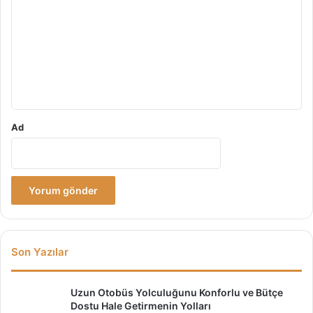
r
r
ı
u
m
*
Ad
Son Yazılar
Uzun Otobüs Yolculuğunu Konforlu ve Bütçe
Dostu Hale Getirmenin Yolları