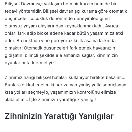
Bilişsel Davranışçı yaklaşım hem bir kuram hem de bir
n
tedavi yöntemidir. Bilişsel davranışçı kurama göre otomatik
d
düşünceler çocukluk döneminde deneyimlediğimiz
e
olumsuz yaşam olaylarından kaynaklanmaktadır. Ayrıca
r
onları fark edip bloke edene kadar bütün yaşamımıza etki
m
eder. Bu noktada yine görüyoruz ki ilk aşama farkında
e
olmaktır! Otomatik düşünceleri fark etmek hayatınızın
k
gidişatını bilinçli şekilde ele almanızı sağlar. Zihnimizin
oyunlarını fark etmeliyiz!
Zihnimiz hangi bilişsel hataları kullanıyor birlikte bakalım…
Bunlara dikkat edelim ki her zaman yanlış yolla sonuçlanan
kısa yolları seçmeyip, yaşamımızın kontrolünü elimize
alabilelim… İşte zihninizin yarattığı 7 yanılgı!
Zihninizin Yarattığı Yanılgılar