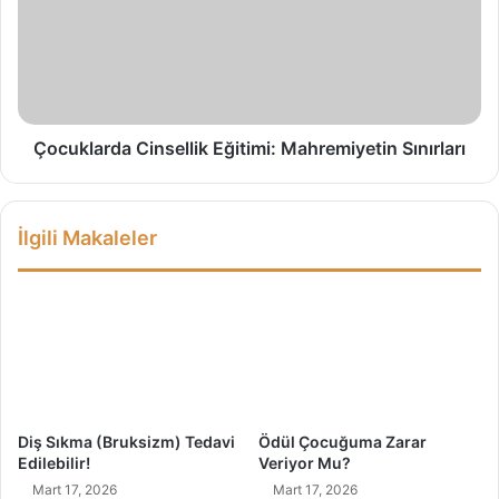
e
u
k
k
s
l
ü
a
e
r
l
d
G
a
Çocuklarda Cinsellik Eğitimi: Mahremiyetin Sınırları
e
C
l
i
i
n
İlgili Makaleler
ş
s
i
e
m
l
K
l
u
i
r
k
a
E
m
ğ
ı
i
Diş Sıkma (Bruksizm) Tedavi
Ödül Çocuğuma Zarar
t
Edilebilir!
Veriyor Mu?
i
Mart 17, 2026
Mart 17, 2026
m