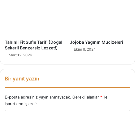
e
r
e
k
e
n
l
Tahinli Fit Sufle Tarifi (Doğal
Jojoba Yağının Mucizeleri
e
Şekerli Benzersiz Lezzet!)
Ekim 6, 2024
r
Mart 12, 2026
Bir yanıt yazın
E-posta adresiniz yayınlanmayacak.
Gerekli alanlar
*
ile
işaretlenmişlerdir
Y
o
r