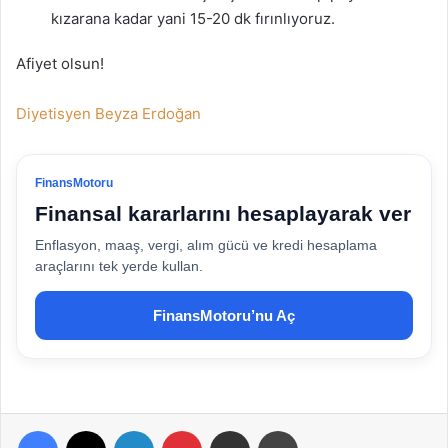
kızarana kadar yani 15-20 dk fırınlıyoruz.
Afiyet olsun!
Diyetisyen Beyza Erdoğan
FinansMotoru
Finansal kararlarını hesaplayarak ver
Enflasyon, maaş, vergi, alım gücü ve kredi hesaplama
araçlarını tek yerde kullan.
FinansMotoru’nu Aç
Facebook
X
LinkedIn
Pinterest
E-Posta ile paylaş
Yazdır