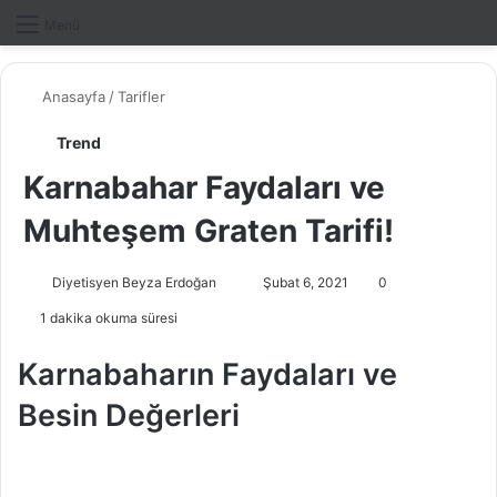
Dış gö
A
Menü
Anasayfa
/
Tarifler
Trend
Karnabahar Faydaları ve
Muhteşem Graten Tarifi!
Diyetisyen Beyza Erdoğan
B
Şubat 6, 2021
0
i
1 dakika okuma süresi
r
e
Karnabaharın Faydaları ve
-
Besin Değerleri
p
o
s
t