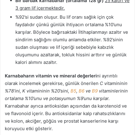
Bir bardak karnabahar (ortalama 128 gr)
25 kalori ve
3 gram lif içermektedir.
%92’si sudan oluşur. Bu lif oranı sağlık için çok
faydalıdır çünkü günlük ihtiyacın ortalama %10’unu
karşılar. Böylece bağırsaktaki İltihaplanmayı azaltır ve
sindirim sağlığını olumlu anlamda etkiler. %92’sinin
sudan oluşması ve lif içeriği sebebiyle kabızlık
oluşumunu azaltarak, tokluk hissini arttırır ve günlük
kalori alımını azaltır.
Karnabaharın vitamin ve mineral değerleri
ni ayrıntılı
olarak incelemek gerekirse, günlük önerilen
C vitamininin
%78’ini, K vitamininin %20’sini,
B5
,
B6
ve
B9
vitaminlerinin
ortalama %10’unu ve potasyumun %9‘unu karşılar.
Karnabahar ayrıca antioksidan açısından da karotenoid ve
ve flavonoid içerir. Bu antioksidanlar kalp rahatsızlıklarını
ve kolon, akciğer, göğüs ve prostat kanserlerine karşı
koruyucu etki gösterir.