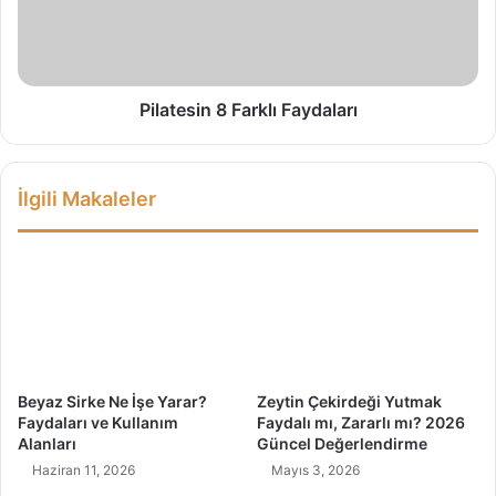
t
e
v
s
e
i
H
n
a
8
Pilatesin 8 Farklı Faydaları
k
F
k
a
ı
r
İlgili Makaleler
n
k
d
l
a
ı
B
F
i
a
l
y
i
d
n
a
m
l
Beyaz Sirke Ne İşe Yarar?
Zeytin Çekirdeği Yutmak
e
a
Faydaları ve Kullanım
Faydalı mı, Zararlı mı? 2026
s
r
Alanları
Güncel Değerlendirme
i
ı
Haziran 11, 2026
Mayıs 3, 2026
G