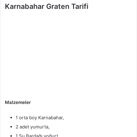
Karnabahar Graten Tarifi
Malzemeler
1 orta boy Karnabahar,
2 adet yumurta,
1 Su Bardağı yoğurt,