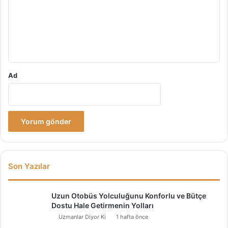
u
m
*
Ad
Son Yazılar
Uzun Otobüs Yolculuğunu Konforlu ve Bütçe
Dostu Hale Getirmenin Yolları
Uzmanlar Diyor Ki
1 hafta önce