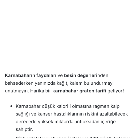
a
g
ö
n
d
e
r
m
e
k
Karnabaharın faydaları
ve
besin değerleri
nden
bahsederken yanınızda kağıt, kalem bulundurmayı
unutmayın. Harika bir
karnabahar graten tarifi
geliyor!
Karnabahar düşük kalorili olmasına rağmen kalp
sağlığı ve kanser hastalıklarının riskini azaltabilecek
derecede yüksek miktarda antioksidan içeriğe
sahiptir.