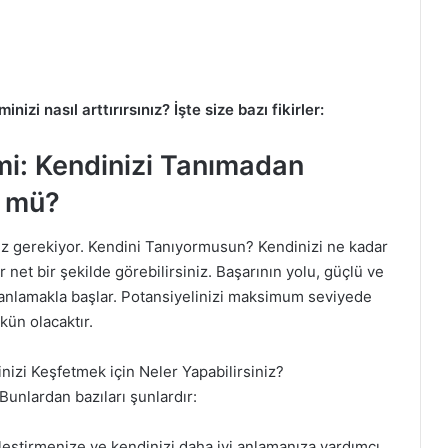
inizi nasıl arttırırsınız? İşte size bazı fikirler:
mi: Kendinizi Tanımadan
n mü?
anız gerekiyor. Kendini Tanıyormusun? Kendinizi ne kadar
r net bir şekilde görebilirsiniz. Başarının yolu, güçlü ve
zi anlamakla başlar. Potansiyelinizi maksimum seviyede
ün olacaktır.
inizi Keşfetmek için Neler Yapabilirsiniz?
Bunlardan bazıları şunlardır:
leştirmenize ve kendinizi daha iyi anlamanıza yardımcı