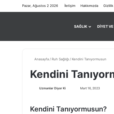
Pazar, Ağustos 2 2026
İletişim
Hakkımızda
Gizlilik
SAĞLIK
DIYET V
Anasayfa
/
Ruh Sağlığı
/
Kendini Tanıyormusun
Kendini Tanıyo
Uzmanlar Diyor Ki
F
B
Mart 16, 2023
o
i
l
r
l
e
Kendini Tanıyormusun?
o
-