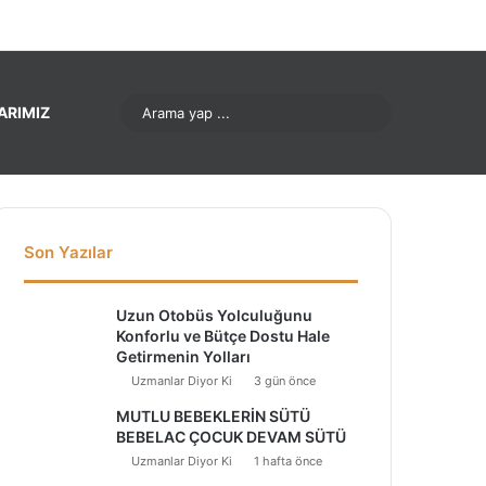
nterest
LinkedIn
YouTube
Instagram
Arama
ARIMIZ
yap
...
Son Yazılar
Uzun Otobüs Yolculuğunu
Konforlu ve Bütçe Dostu Hale
Getirmenin Yolları
Uzmanlar Diyor Ki
3 gün önce
MUTLU BEBEKLERİN SÜTÜ
BEBELAC ÇOCUK DEVAM SÜTÜ
Uzmanlar Diyor Ki
1 hafta önce