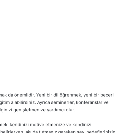
mak da önemlidir. Yeni bir dil öğrenmek, yeni bir beceri
im alabilirsiniz. Ayrıca seminerler, konferanslar ve
lginizi genişletmenize yardımcı olur.
mek, kendinizi motive etmenize ve kendinizi
 belirlerken, akılda tutmanız gereken şey, hedeflerinizin