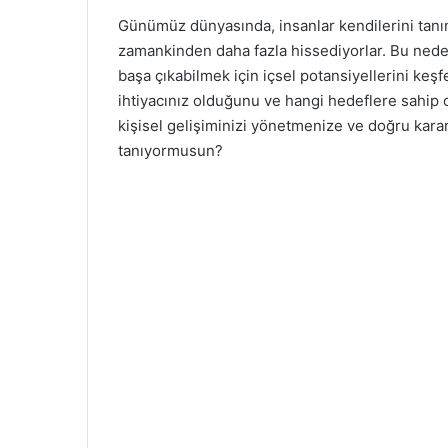
w
p
Günümüz dünyasında, insanlar kendilerini tanım
o
o
zamankinden daha fazla hissediyorlar. Bu nedenl
n
s
başa çıkabilmek için içsel potansiyellerini keşf
X
t
ihtiyacınız olduğunu ve hangi hedeflere sahip 
a
kişisel gelişiminizi yönetmenize ve doğru karar
g
tanıyormusun?
ö
n
d
e
r
m
e
k