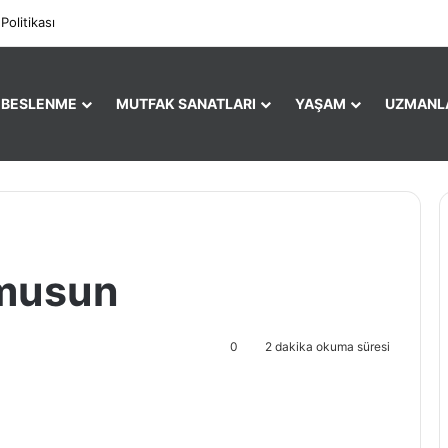
Facebook
X
Pi
 Politikası
E BESLENME
MUTFAK SANATLARI
YAŞAM
UZMANL
rmusun
0
2 dakika okuma süresi