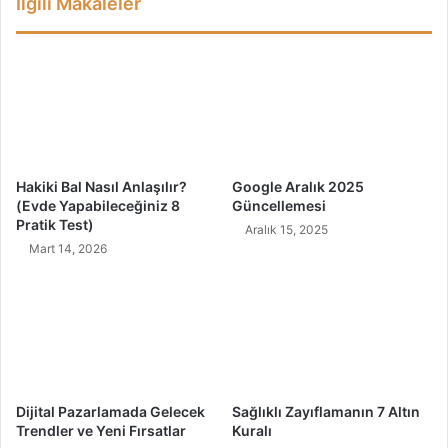
İlgili Makaleler
r
m
u
s
u
n
Hakiki Bal Nasıl Anlaşılır?
Google Aralık 2025
(Evde Yapabileceğiniz 8
Güncellemesi
Pratik Test)
Aralık 15, 2025
Mart 14, 2026
Dijital Pazarlamada Gelecek
Sağlıklı Zayıflamanın 7 Altın
Trendler ve Yeni Fırsatlar
Kuralı