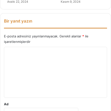
Aralık 22, 2024
Kasım 9, 2024
Bir yanıt yazın
E-posta adresiniz yayınlanmayacak.
Gerekli alanlar
*
ile
işaretlenmişlerdir
Y
o
r
u
m
*
Ad