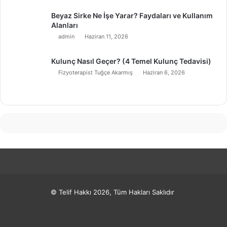
Beyaz Sirke Ne İşe Yarar? Faydaları ve Kullanım
Alanları
admin
Haziran 11, 2026
Kulunç Nasıl Geçer? (4 Temel Kulunç Tedavisi)
Fizyoterapist Tuğçe Akarmış
Haziran 6, 2026
© Telif Hakkı 2026, Tüm Hakları Saklıdır
Facebook
X
Pinterest
LinkedIn
YouTube
Instagram