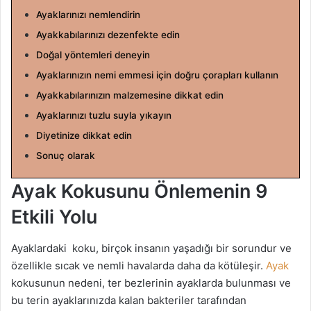
g
Ayaklarınızı nemlendirin
ö
Ayakkabılarınızı dezenfekte edin
n
Doğal yöntemleri deneyin
d
Ayaklarınızın nemi emmesi için doğru çorapları kullanın
e
r
Ayakkabılarınızın malzemesine dikkat edin
m
Ayaklarınızı tuzlu suyla yıkayın
e
Diyetinize dikkat edin
k
Sonuç olarak
Ayak Kokusunu Önlemenin 9
Etkili Yolu
Ayaklardaki koku, birçok insanın yaşadığı bir sorundur ve
özellikle sıcak ve nemli havalarda daha da kötüleşir.
Ayak
kokusunun nedeni, ter bezlerinin ayaklarda bulunması ve
bu terin ayaklarınızda kalan bakteriler tarafından