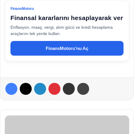
FinansMotoru
Finansal kararlarını hesaplayarak ver
Enflasyon, maaş, vergi, alım gücü ve kredi hesaplama
araçlarını tek yerde kullan.
FinansMotoru’nu Aç
Facebook
X
LinkedIn
Pinterest
E-Posta ile paylaş
Yazdır
S
a
ğ