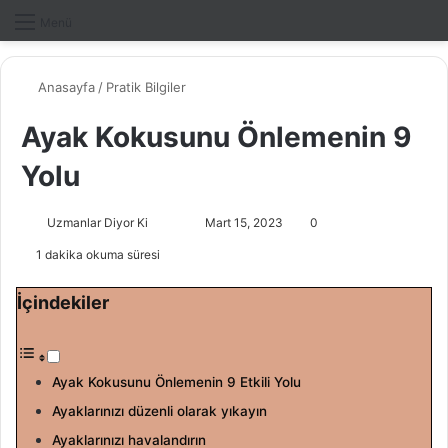
Dış gö
A
Menü
Anasayfa
/
Pratik Bilgiler
Ayak Kokusunu Önlemenin 9
Yolu
Uzmanlar Diyor Ki
F
B
Mart 15, 2023
0
o
i
1 dakika okuma süresi
l
r
l
e
İçindekiler
o
-
w
p
o
o
Ayak Kokusunu Önlemenin 9 Etkili Yolu
n
s
Ayaklarınızı düzenli olarak yıkayın
X
t
a
Ayaklarınızı havalandırın