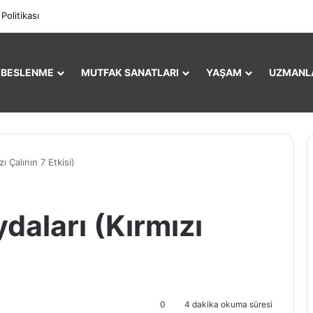
Facebook
X
Pi
 Politikası
E BESLENME
MUTFAK SANATLARI
YAŞAM
UZMANL
ı Çalının 7 Etkisi)
daları (Kırmızı
0
4 dakika okuma süresi