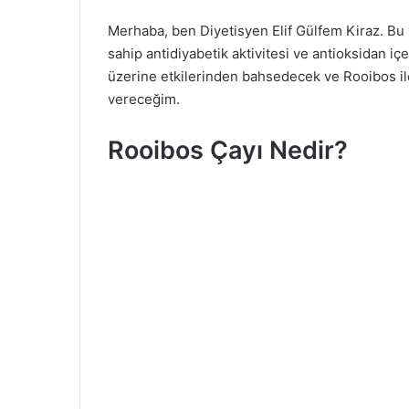
i
Merhaba, ben Diyetisyen Elif Gülfem Kiraz. Bu
r
sahip antidiyabetik aktivitesi ve antioksidan iç
e
üzerine etkilerinden bahsedecek ve Rooibos ile 
-
vereceğim.
p
o
s
Rooibos Çayı Nedir?
t
a
g
ö
n
d
e
r
m
e
k