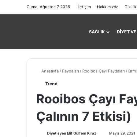
Cuma, Ağustos 7 2026
İletişim
Hakkımızda
Gizlilik
SAĞLIK
DIYET V
Anasayfa
/
Faydaları
/
Rooibos Çayı Faydaları (Kırmız
Trend
Rooibos Çayı Fay
Çalının 7 Etkisi)
Diyetisyen Elif Gülfem Kiraz
B
Mayıs 29, 2021