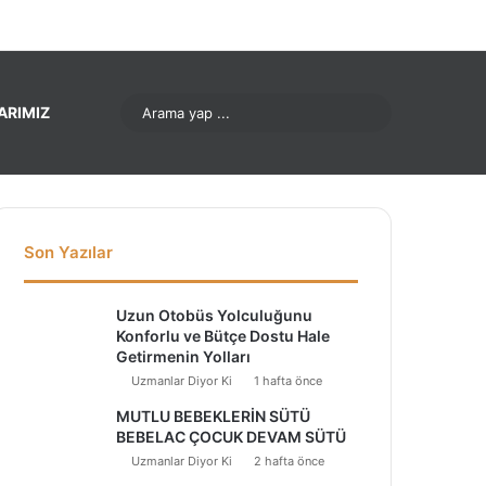
nterest
LinkedIn
YouTube
Instagram
Arama
ARIMIZ
yap
...
Son Yazılar
Uzun Otobüs Yolculuğunu
Konforlu ve Bütçe Dostu Hale
Getirmenin Yolları
Uzmanlar Diyor Ki
1 hafta önce
MUTLU BEBEKLERİN SÜTÜ
BEBELAC ÇOCUK DEVAM SÜTÜ
Uzmanlar Diyor Ki
2 hafta önce