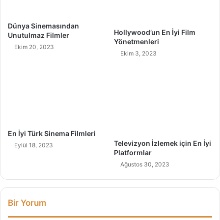
r
a
Dünya Sinemasından
r
Hollywood’un En İyi Film
Unutulmaz Filmler
a
Yönetmenleri
Ekim 20, 2023
s
Ekim 3, 2023
ı
T
e
m
e
l
K
e
En İyi Türk Sinema Filmleri
s
Televizyon İzlemek için En İyi
Eylül 18, 2023
Platformlar
i
m
Ağustos 30, 2023
T
e
k
Bir Yorum
n
i