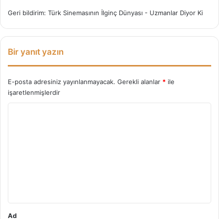
k
Geri bildirim:
Türk Sinemasının İlginç Dünyası - Uzmanlar Diyor Ki
l
e
r
i
Bir yanıt yazın
!
E-posta adresiniz yayınlanmayacak.
Gerekli alanlar
*
ile
işaretlenmişlerdir
Y
o
r
u
m
*
Ad