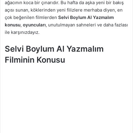
ağacının koca bir çınarıdır. Bu hafta da aşka yeni bir bakış
a
açısı sunan, köklerinden yeni filizlere merhaba diyen, en
g
çok beğenilen filmlerden
Selvi Boylum Al Yazmalım
ö
konusu
,
oyuncuları
, unutulmayan sahneleri ve daha fazlası
n
ile karşınızdayız.
d
e
Selvi Boylum Al Yazmalım
r
m
Filminin Konusu
e
k