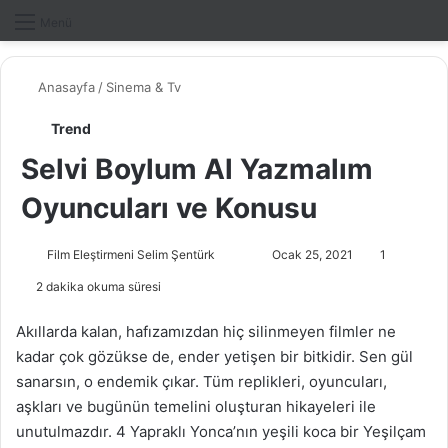
Dış gö
A
Menü
Anasayfa
/
Sinema & Tv
Trend
Selvi Boylum Al Yazmalım
Oyuncuları ve Konusu
Film Eleştirmeni Selim Şentürk
F
B
Ocak 25, 2021
1
o
i
2 dakika okuma süresi
l
r
l
e
Akıllarda kalan, hafızamızdan hiç silinmeyen filmler ne
o
-
kadar çok gözükse de, ender yetişen bir bitkidir. Sen gül
w
p
sanarsın, o endemik çıkar. Tüm replikleri, oyuncuları,
o
o
aşkları ve bugünün temelini oluşturan hikayeleri ile
n
s
unutulmazdır. 4 Yapraklı Yonca’nın yeşili koca bir Yeşilçam
X
t