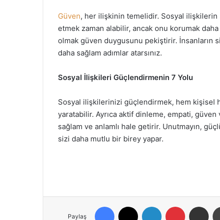
Güven
, her ilişkinin temelidir. Sosyal ilişkiler
etmek zaman alabilir, ancak onu korumak daha d
olmak güven duygusunu pekiştirir. İnsanların si
daha sağlam adımlar atarsınız.
Sosyal İlişkileri Güçlendirmenin 7 Yolu
Sosyal ilişkilerinizi güçlendirmek, hem kişise
yaratabilir. Ayrıca aktif dinleme, empati, güven v
sağlam ve anlamlı hale getirir. Unutmayın, güçl
sizi daha mutlu bir birey yapar.
Facebook
X
LinkedIn
Pinterest
E-Posta ile paylaş
Paylaş