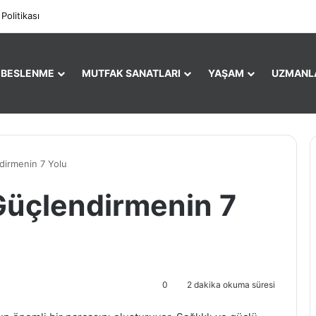
Facebook
X
Pi
 Politikası
E BESLENME
MUTFAK SANATLARI
YAŞAM
UZMANL
ndirmenin 7 Yolu
i Güçlendirmenin 7
0
2 dakika okuma süresi