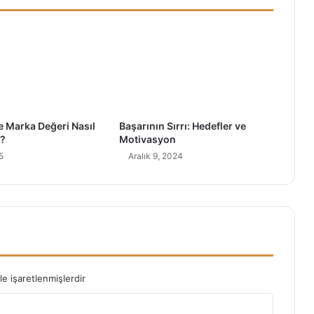
t
i
l
e
r
v
e
T
e Marka Değeri Nasıl
Başarının Sırrı: Hedefler ve
e
r?
Motivasyon
d
5
Aralık 9, 2024
a
v
i
le işaretlenmişlerdir