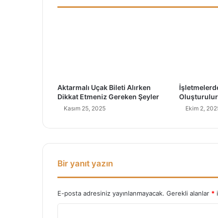
t
a
L
ü
k
s
D
o
Aktarmalı Uçak Bileti Alırken
İşletmelerd
k
Dikkat Etmeniz Gereken Şeyler
Oluşturulu
u
Kasım 25, 2025
Ekim 2, 202
n
u
ş
l
a
r
Bir yanıt yazın
:
9
B
E-posta adresiniz yayınlanmayacak.
Gerekli alanlar
*
i
a
Y
s