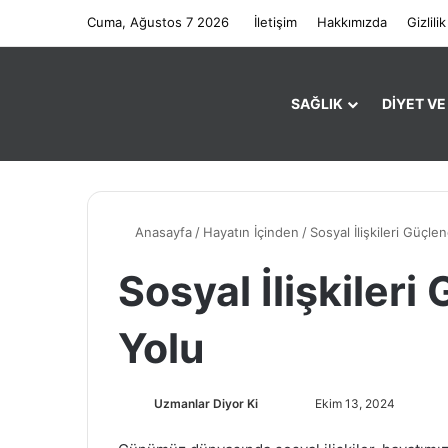
Cuma, Ağustos 7 2026
İletişim
Hakkımızda
Gizlilik
SAĞLIK
DIYET V
Anasayfa
/
Hayatın İçinden
/
Sosyal İlişkileri Güçle
Sosyal İlişkiler
Yolu
Uzmanlar Diyor Ki
F
B
Ekim 13, 2024
o
i