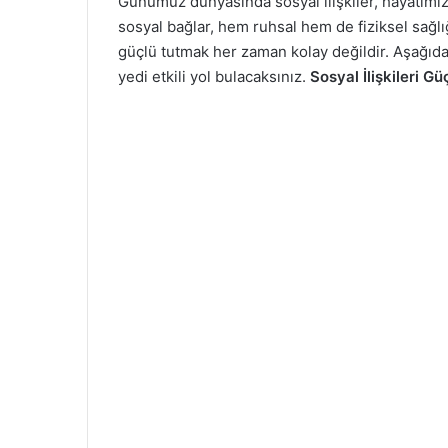
Günümüz dünyasında sosyal ilişkiler, hayatımızı
l
r
sosyal bağlar, hem ruhsal hem de fiziksel sağlığ
l
e
güçlü tutmak her zaman kolay değildir. Aşağıda,
o
-
yedi etkili yol bulacaksınız.
Sosyal İlişkileri G
w
p
o
o
n
s
X
t
a
g
ö
n
d
e
r
m
e
k