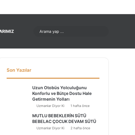
nterest
LinkedIn
YouTube
Instagram
Arama
ARIMIZ
yap
...
Son Yazılar
Uzun Otobüs Yolculuğunu
Konforlu ve Bütçe Dostu Hale
Getirmenin Yolları
Uzmanlar Diyor Ki
1 hafta önce
MUTLU BEBEKLERİN SÜTÜ
BEBELAC ÇOCUK DEVAM SÜTÜ
Uzmanlar Diyor Ki
2 hafta önce