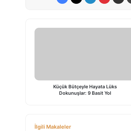
K
ü
ç
ü
k
B
ü
t
ç
e
Küçük Bütçeyle Hayata Lüks
y
Dokunuşlar: 9 Basit Yol
l
e
H
a
y
İlgili Makaleler
a