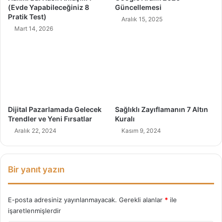
l
n
(Evde Yapabileceğiniz 8
Güncellemesi
u
7
Pratik Test)
Aralık 15, 2025
H
Mart 14, 2026
a
t
a
Dijital Pazarlamada Gelecek
Sağlıklı Zayıflamanın 7 Altın
Trendler ve Yeni Fırsatlar
Kuralı
Aralık 22, 2024
Kasım 9, 2024
Bir yanıt yazın
E-posta adresiniz yayınlanmayacak.
Gerekli alanlar
*
ile
işaretlenmişlerdir