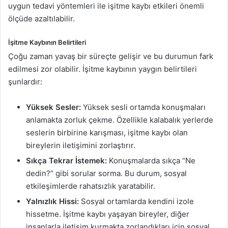
uygun tedavi yöntemleri ile işitme kaybı etkileri önemli
g
ölçüde azaltılabilir.
ö
n
İşitme Kaybının Belirtileri
d
Çoğu zaman yavaş bir süreçte gelişir ve bu durumun fark
e
edilmesi zor olabilir. İşitme kaybının yaygın belirtileri
r
şunlardır:
m
e
k
Yüksek Sesler:
Yüksek sesli ortamda konuşmaları
anlamakta zorluk çekme. Özellikle kalabalık yerlerde
seslerin birbirine karışması, işitme kaybı olan
bireylerin iletişimini zorlaştırır.
Sıkça Tekrar İstemek:
Konuşmalarda sıkça “Ne
dedin?” gibi sorular sorma. Bu durum, sosyal
etkileşimlerde rahatsızlık yaratabilir.
Yalnızlık Hissi:
Sosyal ortamlarda kendini izole
hissetme. İşitme kaybı yaşayan bireyler, diğer
insanlarla iletişim kurmakta zorlandıkları için sosyal