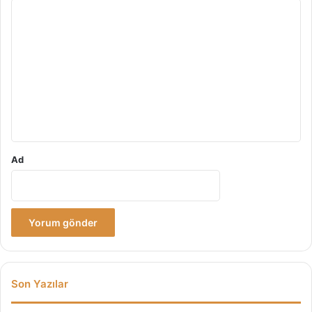
Y
o
r
u
m
*
Ad
Son Yazılar