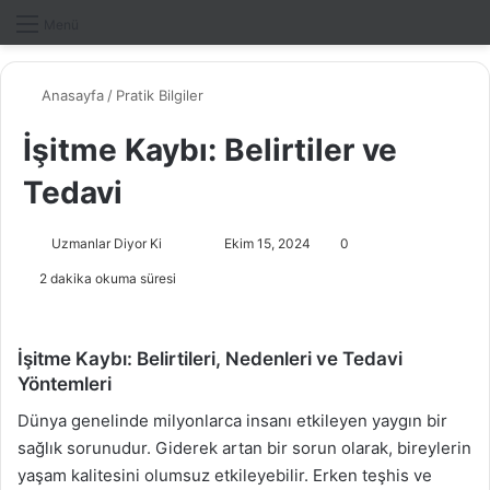
Dış gö
A
Menü
Anasayfa
/
Pratik Bilgiler
İşitme Kaybı: Belirtiler ve
Tedavi
Uzmanlar Diyor Ki
F
B
Ekim 15, 2024
0
o
i
2 dakika okuma süresi
l
r
l
e
o
-
İşitme Kaybı: Belirtileri, Nedenleri ve Tedavi
w
p
Yöntemleri
o
o
Dünya genelinde milyonlarca insanı etkileyen yaygın bir
n
s
sağlık sorunudur. Giderek artan bir sorun olarak, bireylerin
X
t
yaşam kalitesini olumsuz etkileyebilir. Erken teşhis ve
a