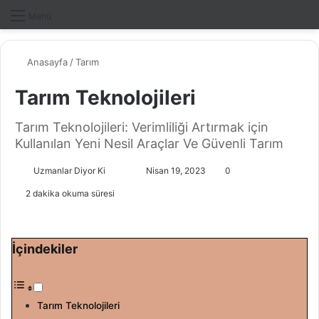
Dış gö
A
Menü
Anasayfa
/
Tarım
Tarım Teknolojileri
Tarım Teknolojileri: Verimliliği Artırmak için
Kullanılan Yeni Nesil Araçlar Ve Güvenli Tarım
Uzmanlar Diyor Ki
F
B
Nisan 19, 2023
0
o
i
2 dakika okuma süresi
l
r
l
e
o
-
İçindekiler
w
p
o
o
n
s
Tarım Teknolojileri
X
t