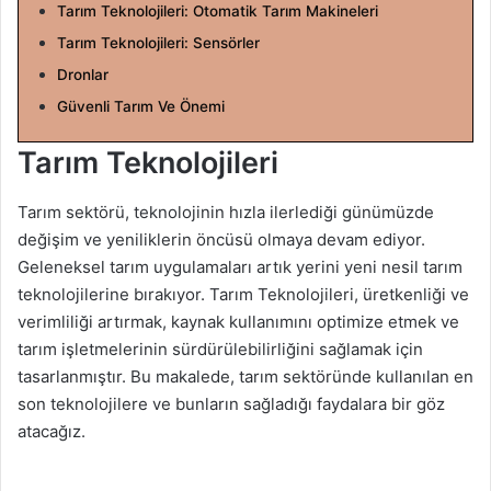
a
Tarım Teknolojileri: Otomatik Tarım Makineleri
g
Tarım Teknolojileri: Sensörler
ö
Dronlar
n
Güvenli Tarım Ve Önemi
d
e
Tarım Teknolojileri
r
m
Tarım sektörü, teknolojinin hızla ilerlediği günümüzde
e
değişim ve yeniliklerin öncüsü olmaya devam ediyor.
k
Geleneksel tarım uygulamaları artık yerini yeni nesil tarım
teknolojilerine bırakıyor. Tarım Teknolojileri, üretkenliği ve
verimliliği artırmak, kaynak kullanımını optimize etmek ve
tarım işletmelerinin sürdürülebilirliğini sağlamak için
tasarlanmıştır. Bu makalede, tarım sektöründe kullanılan en
son teknolojilere ve bunların sağladığı faydalara bir göz
atacağız.