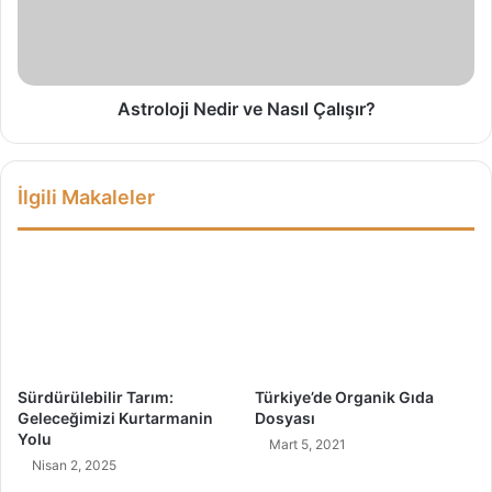
n
l
İ
o
n
j
a
i
n
N
Astroloji Nedir ve Nasıl Çalışır?
ı
e
l
d
m
i
İlgili Makaleler
a
r
z
v
F
e
a
N
y
a
d
s
a
ı
l
l
a
Ç
Sürdürülebilir Tarım:
Türkiye’de Organik Gıda
r
a
Geleceğimizi Kurtarmanin
Dosyası
ı
l
Yolu
Mart 5, 2021
ı
Nisan 2, 2025
ş