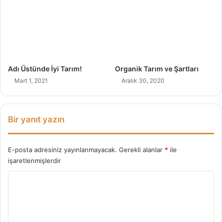
ı
r
?
Adı Üstünde İyi Tarım!
Organik Tarım ve Şartları
Mart 1, 2021
Aralık 30, 2020
Bir yanıt yazın
E-posta adresiniz yayınlanmayacak.
Gerekli alanlar
*
ile
işaretlenmişlerdir
Y
o
r