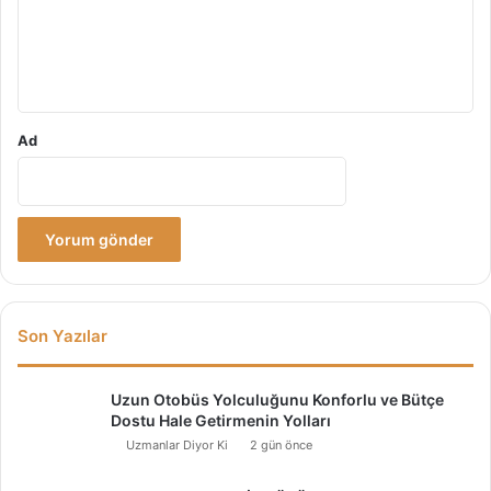
u
m
*
Ad
Son Yazılar
Uzun Otobüs Yolculuğunu Konforlu ve Bütçe
Dostu Hale Getirmenin Yolları
Uzmanlar Diyor Ki
2 gün önce