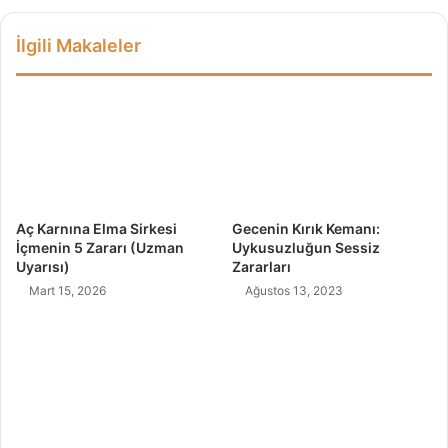
n
i
ı
r
İlgili Makaleler
n
,
F
F
a
a
y
y
d
d
a
a
l
l
a
a
r
r
Aç Karnına Elma Sirkesi
Gecenin Kırık Kemanı:
ı
ı
İçmenin 5 Zararı (Uzman
Uykusuzluğun Sessiz
N
Uyarısı)
Zararları
e
Mart 15, 2026
Ağustos 13, 2023
l
e
r
d
i
r
?