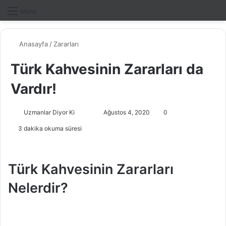
Dış gö
A
Menü
Anasayfa
/
Zararları
Türk Kahvesinin Zararları da
Vardır!
Uzmanlar Diyor Ki
F
B
Ağustos 4, 2020
0
o
i
3 dakika okuma süresi
l
r
l
e
o
-
Türk Kahvesinin Zararları
w
p
Nelerdir?
o
o
n
s
X
t
a