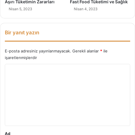
Aşırı Tüketimin Zararları
Fast Food Tüketimi ve Sağlık
Nisan 5, 2023
Nisan 4, 2023
Bir yanıt yazın
E-posta adresiniz yayınlanmayacak.
Gerekli alanlar
*
ile
işaretlenmişlerdir
Y
o
r
u
m
*
Ad