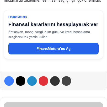
miktarlarda tüketilmemesi insan sağlığı için çok önemlidir.
FinansMotoru
Finansal kararlarını hesaplayarak ver
Enflasyon, maaş, vergi, alım gücü ve kredi hesaplama
araçlarını tek yerde kullan.
FinansMotoru’nu Aç
Facebook
X
LinkedIn
Pinterest
E-Posta ile paylaş
Yazdır
K