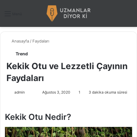
Dış gö
A
Menü
Anasayfa
/
Faydaları
Trend
Kekik Otu ve Lezzetli Çayının
Faydaları
admin
F
B
Ağustos 3, 2020
1
3 dakika okuma süresi
o
i
l
r
Kekik Otu Nedir?
l
e
o
-
w
p
o
o