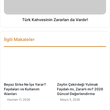
ı
h
k
v
a
e
r
s
Türk Kahvesinin Zararları da Vardır!
?
i
(
n
P
i
İlgili Makaleler
r
n
a
Z
t
a
i
r
k
a
Y
r
ö
l
n
a
t
r
Beyaz Sirke Ne İşe Yarar?
Zeytin Çekirdeği Yutmak
e
ı
Faydaları ve Kullanım
Faydalı mı, Zararlı mı? 2026
m
d
Alanları
Güncel Değerlendirme
l
a
Haziran 11, 2026
Mayıs 3, 2026
e
V
r
a