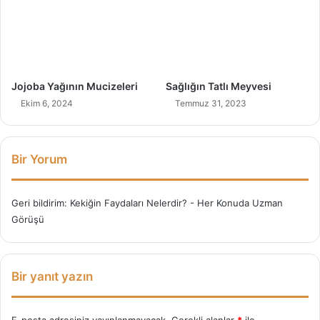
)
r
d
ı
r
!
Jojoba Yağının Mucizeleri
Sağlığın Tatlı Meyvesi
Ekim 6, 2024
Temmuz 31, 2023
Bir Yorum
Geri bildirim:
Kekiğin Faydaları Nelerdir? - Her Konuda Uzman
Görüşü
Bir yanıt yazın
E-posta adresiniz yayınlanmayacak.
Gerekli alanlar
*
ile