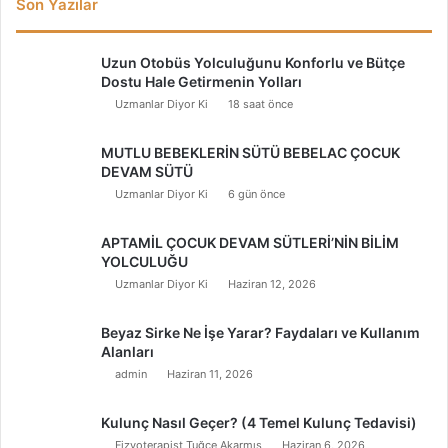
Son Yazılar
Uzun Otobüs Yolculuğunu Konforlu ve Bütçe
Dostu Hale Getirmenin Yolları
Uzmanlar Diyor Ki
18 saat önce
MUTLU BEBEKLERİN SÜTÜ BEBELAC ÇOCUK
DEVAM SÜTÜ
Uzmanlar Diyor Ki
6 gün önce
APTAMİL ÇOCUK DEVAM SÜTLERİ’NİN BİLİM
YOLCULUĞU
Uzmanlar Diyor Ki
Haziran 12, 2026
Beyaz Sirke Ne İşe Yarar? Faydaları ve Kullanım
Alanları
admin
Haziran 11, 2026
Kulunç Nasıl Geçer? (4 Temel Kulunç Tedavisi)
Fizyoterapist Tuğçe Akarmış
Haziran 6, 2026