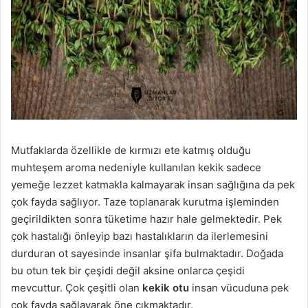
n
s
X
t
a
g
ö
n
d
e
r
Mutfaklarda özellikle de kırmızı ete katmış olduğu
m
muhteşem aroma nedeniyle kullanılan kekik sadece
e
yemeğe lezzet katmakla kalmayarak insan sağlığına da pek
k
çok fayda sağlıyor. Taze toplanarak kurutma işleminden
geçirildikten sonra tüketime hazır hale gelmektedir. Pek
çok hastalığı önleyip bazı hastalıkların da ilerlemesini
durduran ot sayesinde insanlar şifa bulmaktadır. Doğada
bu otun tek bir çeşidi değil aksine onlarca çeşidi
mevcuttur. Çok çeşitli olan
kekik otu
insan vücuduna pek
çok fayda sağlayarak öne çıkmaktadır.