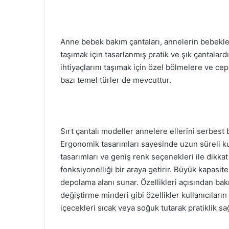
l
r
l
e
o
-
w
p
Anne bebek bakım çantaları, annelerin bebekleri
o
o
taşımak için tasarlanmış pratik ve şık çantalar
n
s
ihtiyaçlarını taşımak için özel bölmelere ve cep
X
t
bazı temel türler de mevcuttur.
a
g
ö
n
Sırt çantalı modeller annelere ellerini serbest 
d
Ergonomik tasarımları sayesinde uzun süreli k
e
tasarımları ve geniş renk seçenekleri ile dikkat
r
fonksiyonelliği bir araya getirir. Büyük kapasi
m
depolama alanı sunar. Özellikleri açısından bakıl
e
değiştirme minderi gibi özellikler kullanıcıların
k
içecekleri sıcak veya soğuk tutarak pratiklik sağ