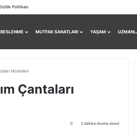
Facebo
X
Gizlilik Politikası
E BESLENME
MUTFAK SANATLARI
YAŞAM
UZMANL
aları Modelleri
ım Çantaları
0
2 dakika okuma süresi