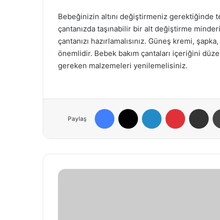
Bebeğinizin altını değiştirmeniz gerektiğinde
çantanızda taşınabilir bir alt değiştirme minde
çantanızı hazırlamalısınız. Güneş kremi, şapk
önemlidir. Bebek bakım çantaları içeriğini düz
gereken malzemeleri yenilemelisiniz.
Facebook
X
LinkedIn
Pinterest
E-Posta ile paylaş
Paylaş
K
u
s
u
r