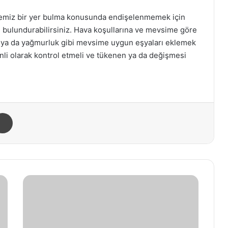
 temiz bir yer bulma konusunda endişelenmemek için
ri bulundurabilirsiniz. Hava koşullarına ve mevsime göre
a, ya da yağmurluk gibi mevsime uygun eşyaları eklemek
enli olarak kontrol etmeli ve tükenen ya da değişmesi
Yazdır
F
i
l
t
r