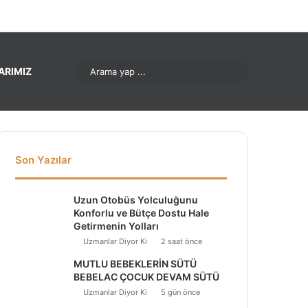
ok
Pinterest
LinkedIn
YouTube
Instagram
Arama
ARIMIZ
yap
...
Son Yazılar
Uzun Otobüs Yolculuğunu
Konforlu ve Bütçe Dostu Hale
Getirmenin Yolları
Uzmanlar Diyor Ki
2 saat önce
MUTLU BEBEKLERİN SÜTÜ
BEBELAC ÇOCUK DEVAM SÜTÜ
Uzmanlar Diyor Ki
5 gün önce