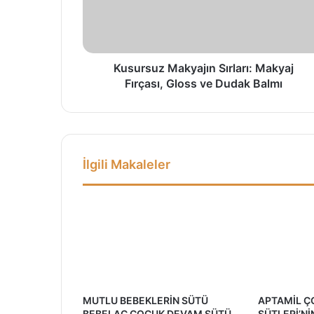
s
u
z
M
a
Kusursuz Makyajın Sırları: Makyaj
k
Fırçası, Gloss ve Dudak Balmı
y
a
j
ı
n
İlgili Makaleler
S
ı
r
l
a
r
ı
:
M
MUTLU BEBEKLERİN SÜTÜ
APTAMİL 
a
BEBELAC ÇOCUK DEVAM SÜTÜ
SÜTLERİ’Nİ