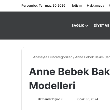
Perşembe, Temmuz 30 2026
İletişim
Hakkımızda
SAĞLIK
DIYET V
Anasayfa
/
Uncategorized
/
Anne Bebek Bakım Çant
Anne Bebek Bak
Modelleri
Uzmanlar Diyor Ki
F
B
Ocak 30, 2024
o
i