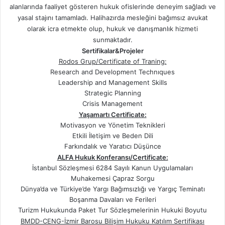
alanlarında faaliyet gösteren hukuk ofislerinde deneyim sağladı ve
yasal stajını tamamladı. Halihazırda mesleğini bağımsız avukat
olarak icra etmekte olup, hukuk ve danışmanlık hizmeti
sunmaktadır.
Sertifikalar&Projeler
Rodos Grup/Certificate of Traning:
Research and Development Technıques
Leadership and Management Skills
Strategic Planning
Crisis Management
Yaşamartı Certificate:
Motivasyon ve Yönetim Teknikleri
Etkili İletişim ve Beden Dili
Farkındalık ve Yaratıcı Düşünce
ALFA Hukuk Konferansı
/Certificate:
İstanbul Sözleşmesi 6284 Sayılı Kanun Uygulamaları
Muhakemesi Çapraz Sorgu
Dünya’da ve Türkiye’de Yargı Bağımsızlığı ve Yargıç Teminatı
Boşanma Davaları ve Ferileri
Turizm Hukukunda Paket Tur Sözleşmelerinin Hukuki Boyutu
BMDD-CENG-İzmir Barosu Bilişim Hukuku Katılım Sertifikası