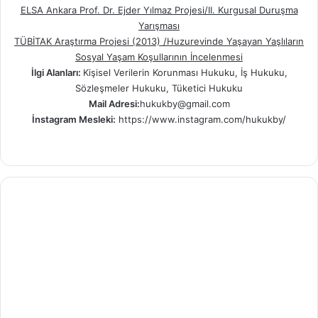
ELSA Ankara Prof. Dr. Ejder Yılmaz Projesi/II. Kurgusal Duruşma
Yarışması
TÜBİTAK Araştırma Projesi (2013) /Huzurevinde Yaşayan Yaşlıların
Sosyal Yaşam Koşullarının İncelenmesi
İlgi Alanları:
Kişisel Verilerin Korunması Hukuku, İş Hukuku,
Sözleşmeler Hukuku, Tüketici Hukuku
Mail Adresi:
hukukby@gmail.com
İnstagram Mesleki:
https://www.instagram.com/hukukby/
Ins
tag
ra
m