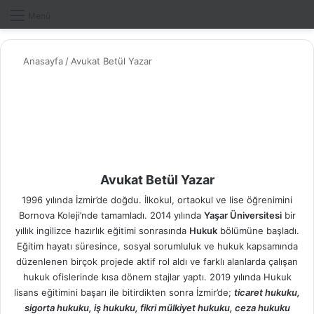
Dış gö
A
Menü
Anasayfa
/
Avukat Betül Yazar
Avukat Betül Yazar
1996 yılında İzmir’de doğdu. İlkokul, ortaokul ve lise öğrenimini
Bornova Koleji’nde tamamladı. 2014 yılında
Yaşar Üniversitesi
bir
yıllık ingilizce hazırlık eğitimi sonrasında
Hukuk
bölümüne başladı.
Eğitim hayatı süresince, sosyal sorumluluk ve hukuk kapsamında
düzenlenen birçok projede aktif rol aldı ve farklı alanlarda çalışan
hukuk ofislerinde kısa dönem stajlar yaptı. 2019 yılında Hukuk
lisans eğitimini başarı ile bitirdikten sonra İzmir’de;
ticaret hukuku,
sigorta hukuku, iş hukuku, fikri mülkiyet hukuku, ceza hukuku