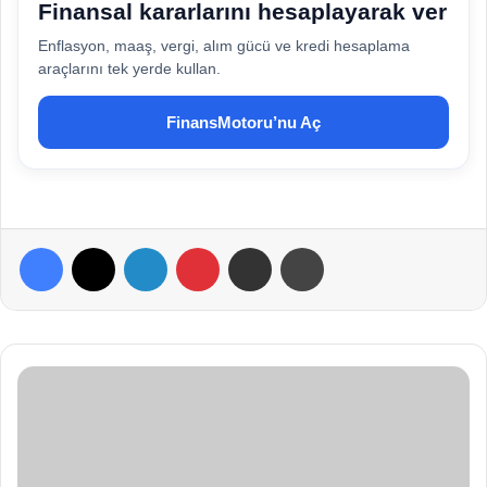
Finansal kararlarını hesaplayarak ver
Enflasyon, maaş, vergi, alım gücü ve kredi hesaplama
araçlarını tek yerde kullan.
FinansMotoru’nu Aç
Facebook
X
LinkedIn
Pinterest
E-Posta ile paylaş
Yazdır
T
e
r
e
F