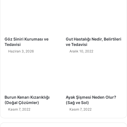
l
l
ı
e
G
r
ü
i
c
v
ü
e
Göz Siniri Kuruması ve
Gut Hastalığı Nedir, Belirtileri
T
Tedavisi
ve Tedavisi
e
Haziran 3, 2026
Aralık 10, 2022
d
a
v
i
s
i
Burun Kenarı Kızarıklığı
Ayak Şişmesi Neden Olur?
(Doğal Çözümler)
(Sağ ve Sol)
Kasım 7, 2022
Kasım 7, 2022