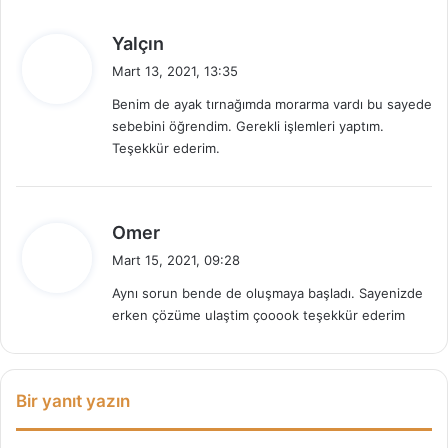
d
Yalçın
e
Mart 13, 2021, 13:35
d
Benim de ayak tırnağımda morarma vardı bu sayede
i
sebebini öğrendim. Gerekli işlemleri yaptım.
k
Teşekkür ederim.
i
:
d
Omer
e
Mart 15, 2021, 09:28
d
Aynı sorun bende de oluşmaya başladı. Sayenizde
i
erken çözüme ulaştim çooook teşekkür ederim
k
i
:
Bir yanıt yazın