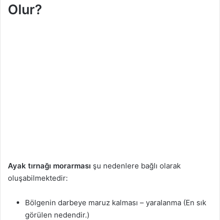
Olur?
a
g
ö
n
d
e
r
m
e
k
Ayak tırnağı morarması
şu nedenlere bağlı olarak
oluşabilmektedir:
Bölgenin darbeye maruz kalması – yaralanma (En sık
görülen nedendir.)