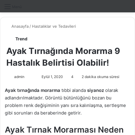
Dış gö
A
Menü
Anasayfa
/
Hastalıklar ve Tedavileri
Trend
Ayak Tırnağında Morarma 9
Hastalık Belirtisi Olabilir!
admin
F
B
Eylül 1, 2020
4
2 dakika okuma süresi
o
i
Ayak tırnağında morarma
tıbbi alanda
siyanoz
olarak
l
r
adlandırılmaktadır. Görüntü bütünlüğünü bozan bu
l
e
problem renk değişiminin yanı sıra kalınlaşma, sertleşme
o
-
gibi sorunları da beraberinde getirir.
w
p
o
o
Ayak Tırnak Morarması Neden
n
s
X
t