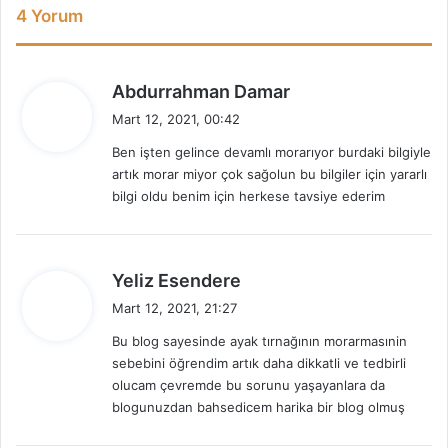
4 Yorum
d
Abdurrahman Damar
e
Mart 12, 2021, 00:42
d
Ben işten gelince devamlı morarıyor burdaki bilgiyle
i
artık morar miyor çok sağolun bu bilgiler için yararlı
k
bilgi oldu benim için herkese tavsiye ederim
i
:
d
Yeliz Esendere
e
Mart 12, 2021, 21:27
d
Bu blog sayesinde ayak tırnağının morarmasınin
i
sebebini öğrendim artık daha dikkatli ve tedbirli
k
olucam çevremde bu sorunu yaşayanlara da
i
blogunuzdan bahsedicem harika bir blog olmuş
: