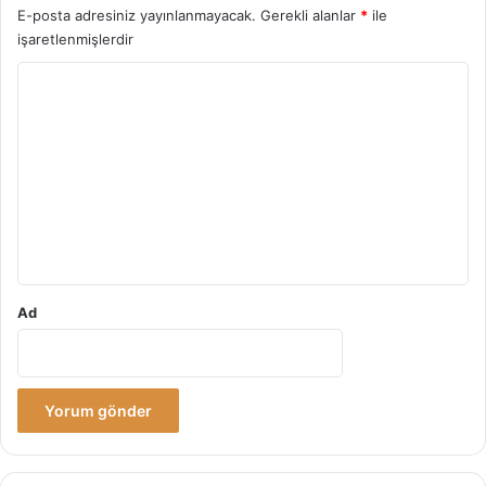
E-posta adresiniz yayınlanmayacak.
Gerekli alanlar
*
ile
işaretlenmişlerdir
Y
o
r
u
m
*
Ad