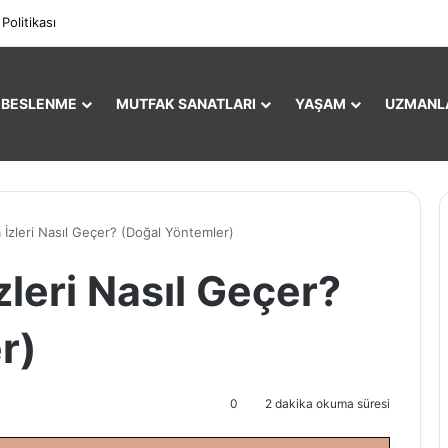
Facebook
X
Pi
 Politikası
E BESLENME
MUTFAK SANATLARI
YAŞAM
UZMANL
 İzleri Nasıl Geçer? (Doğal Yöntemler)
zleri Nasıl Geçer?
r)
0
2 dakika okuma süresi