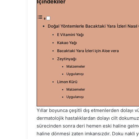
İçindekiler
l
r
l
e
o
-
w
p
Doğal Yöntemlerle Bacaktaki Yara İzleri Nasıl
o
o
E Vitamini Yağı
n
s
Kakao Yağı
X
t
Bacaktaki Yara İzleri için Aloe vera
a
Zeytinyağı
g
Malzemeler
ö
Uygulanışı
n
Limon Kürü
d
Malzemeler
e
Uygulanışı
r
m
Yıllar boyunca çeşitli dış etmenlerden dolayı 
e
dermatolojik hastalıklardan dolayı cilt dokumuz
k
sürecinden sonra deri hemen eski haline gelme
haline dönmesi zaten imkansızdır. Doku nakli 