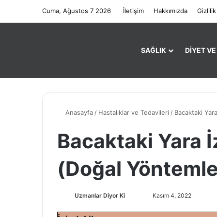
Cuma, Ağustos 7 2026
İletişim
Hakkımızda
Gizlilik
SAĞLIK
DIYET V
Anasayfa
/
Hastalıklar ve Tedavileri
/
Bacaktaki Yara
Bacaktaki Yara İ
(Doğal Yöntemle
Uzmanlar Diyor Ki
F
B
Kasım 4, 2022
o
i