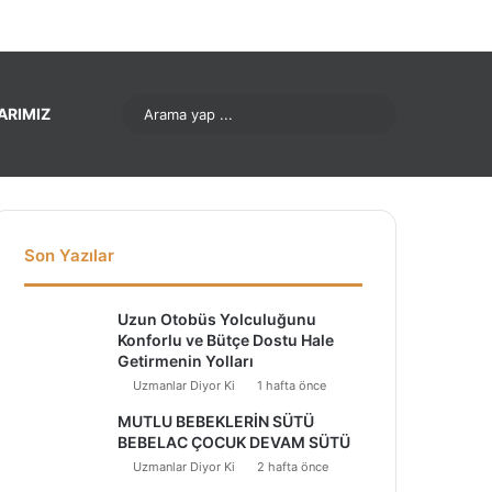
nterest
LinkedIn
YouTube
Instagram
Arama
ARIMIZ
yap
...
Son Yazılar
Uzun Otobüs Yolculuğunu
Konforlu ve Bütçe Dostu Hale
Getirmenin Yolları
Uzmanlar Diyor Ki
1 hafta önce
MUTLU BEBEKLERİN SÜTÜ
BEBELAC ÇOCUK DEVAM SÜTÜ
Uzmanlar Diyor Ki
2 hafta önce