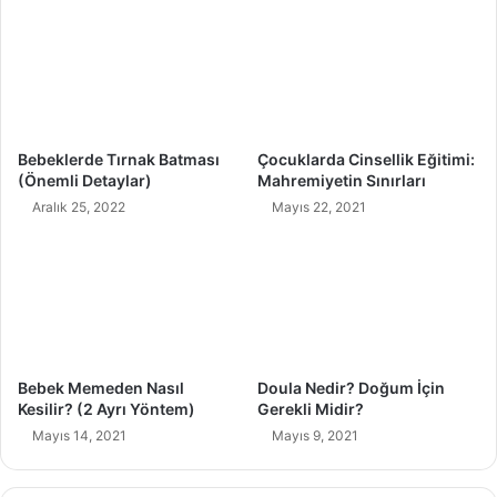
l
u
m
l
e
l
z
a
i
n
Z
ı
e
l
Bebeklerde Tırnak Batması
Çocuklarda Cinsellik Eğitimi:
y
ı
(Önemli Detaylar)
Mahremiyetin Sınırları
t
r
Aralık 25, 2022
Mayıs 22, 2021
i
?
n
y
a
ğ
ı
Bebek Memeden Nasıl
Doula Nedir? Doğum İçin
Kesilir? (2 Ayrı Yöntem)
Gerekli Midir?
Mayıs 14, 2021
Mayıs 9, 2021