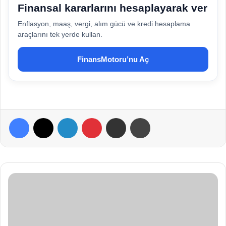
Finansal kararlarını hesaplayarak ver
Enflasyon, maaş, vergi, alım gücü ve kredi hesaplama
araçlarını tek yerde kullan.
FinansMotoru’nu Aç
Facebook
X
LinkedIn
Pinterest
E-Posta ile paylaş
Yazdır
S
a
ğ
l
ı