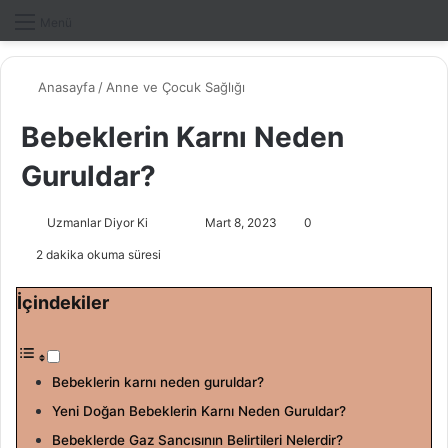
Dış gö
A
Menü
Anasayfa
/
Anne ve Çocuk Sağlığı
Bebeklerin Karnı Neden
Guruldar?
Uzmanlar Diyor Ki
F
B
Mart 8, 2023
0
o
i
2 dakika okuma süresi
l
r
l
e
İçindekiler
o
-
w
p
o
o
Bebeklerin karnı neden guruldar?
n
s
Yeni Doğan Bebeklerin Karnı Neden Guruldar?
X
t
a
Bebeklerde Gaz Sancısının Belirtileri Nelerdir?