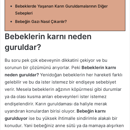
g
Bebeklerde Yaşanan Karın Guruldamalarının Diğer
ö
Sebepleri
n
Bebeğin Gazı Nasıl Çıkarılır?
d
e
Bebeklerin karnı neden
r
guruldar?
m
e
Bu soru pek çok ebeveynin dikkatini çekiyor ve bu
k
sorunun bir çözümünü arıyorlar. Peki
Bebeklerin karnı
neden guruldar?
Yenidoğan bebeklerin her hareketi farklı
gelebilir ve bu da ister istemez bir endişeye sebebiyet
verir. Mesela bebeklerin ağzının köpürmesi gibi durumlar
ya da olası kusma anları ebeveynleri ister istemez
endişelendirir. Karın guruldaması da haliyle merak
uyandıran konulardan birisi oluyor.
Bebeğin karnı
gurulduyor
ise bu yüksek ihtimalle sindirimle alakalı bir
konudur. Yani bebeğiniz anne sütü ya da mamaya alışırken