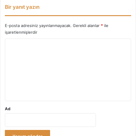
Bir yanıt yazın
E-posta adresiniz yayınlanmayacak.
Gerekli alanlar
*
ile
işaretlenmişlerdir
Y
o
r
u
m
*
Ad