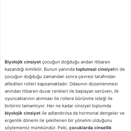
a
g
ö
n
d
e
r
m
Biyolojik cinsiyet
çocuğun doğduğu andan itibaren
e
kazandığı kimliktir. Bunun yanında
toplumsal cinsiyet
in de
k
çocuğun doğduğu zamandan sonra çevresi tarafından
atfedilen rolleri kapsamaktadır. Odasının düzenlenmesi
anından itibaren duvar renkleri ile başlayan serüven, ilk
oyuncaklarının alınması ile rollere bürünme isteği ile
birbirini tamamlıyor. Her ne kadar cinsiyet toplumda
biyolojik cinsiyet
ile adlandırılsa da hormonal dengeler ve
ergenlik dönemi ile şekillenen bir yönelim olduğunu
söylememiz mümkündür. Peki,
çocuklarda cinsellik