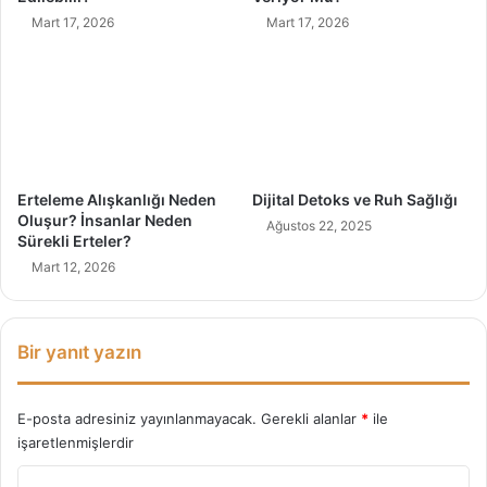
a
Mart 17, 2026
Mart 17, 2026
l
l
a
r
ı
v
e
T
Erteleme Alışkanlığı Neden
Dijital Detoks ve Ruh Sağlığı
ü
Oluşur? İnsanlar Neden
Ağustos 22, 2025
m
Sürekli Erteler?
D
Mart 12, 2026
e
t
a
y
Bir yanıt yazın
l
a
r
E-posta adresiniz yayınlanmayacak.
Gerekli alanlar
*
ile
ı
işaretlenmişlerdir
Y