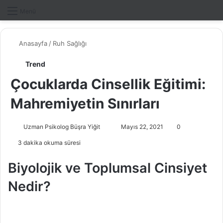
Dış gö
A
Menü
Anasayfa
/
Ruh Sağlığı
Trend
Çocuklarda Cinsellik Eğitimi:
Mahremiyetin Sınırları
Uzman Psikolog Büşra Yiğit
B
Mayıs 22, 2021
0
i
3 dakika okuma süresi
r
e
Biyolojik ve Toplumsal Cinsiyet
-
Nedir?
p
o
s
t