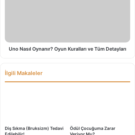
a
o
t
N
t
a
ı
s
ğ
ı
ı
l
7
O
Y
y
Uno Nasıl Oynanır? Oyun Kuralları ve Tüm Detayları
a
n
n
a
ı
n
İlgili Makaleler
l
ı
g
r
ı
?
O
y
u
n
K
u
Diş Sıkma (Bruksizm) Tedavi
Ödül Çocuğuma Zarar
r
Edilebilir!
Veriyor Mu?