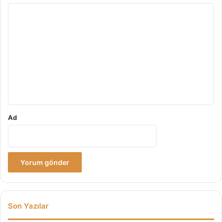
Y
o
r
u
m
*
Ad
Son Yazılar