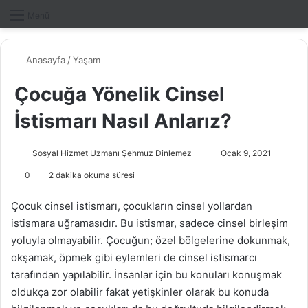
Dış gö
A
Menü
Anasayfa
/
Yaşam
Çocuğa Yönelik Cinsel
İstismarı Nasıl Anlarız?
Sosyal Hizmet Uzmanı Şehmuz Dinlemez
B
Ocak 9, 2021
i
0
2 dakika okuma süresi
r
e
Çocuk cinsel istismarı, çocukların cinsel yollardan
-
istismara uğramasıdır. Bu istismar, sadece cinsel birleşim
p
yoluyla olmayabilir. Çocuğun; özel bölgelerine dokunmak,
o
okşamak, öpmek gibi eylemleri de cinsel istismarcı
s
tarafından yapılabilir. İnsanlar için bu konuları konuşmak
t
oldukça zor olabilir fakat yetişkinler olarak bu konuda
a