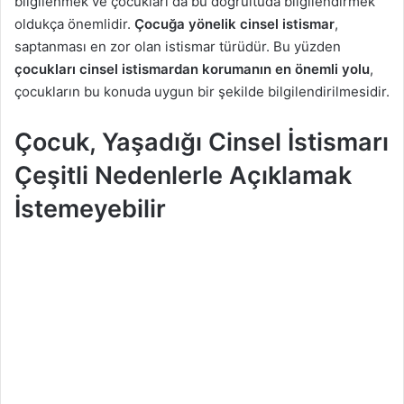
bilgilenmek ve çocukları da bu doğrultuda bilgilendirmek
g
oldukça önemlidir.
Çocuğa yönelik cinsel istismar
,
ö
saptanması en zor olan istismar türüdür. Bu yüzden
n
çocukları cinsel istismardan korumanın en önemli yolu
,
d
çocukların bu konuda uygun bir şekilde bilgilendirilmesidir.
e
r
Çocuk, Yaşadığı Cinsel İstismarı
m
e
Çeşitli Nedenlerle Açıklamak
k
İstemeyebilir