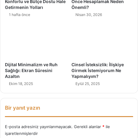
Konforlu ve Bütçe Dostu Hale
Önce Hesaplamak Neden
e
a
Getirmenin Yolları
Önemli?
l
r
1 hafta önce
Nisan 30, 2026
i
y
:
e
U
n
z
D
a
i
k
y
t
e
a
t
Dijital Minimalizm ve Ruh
Cinsel İsteksizlik: İlişkiye
n
Sağlığı: Ekran Süresini
Girmek İstemiyorum Ne
E
Azaltın
Yapmalıyım?
ğ
Ekim 18, 2025
Eylül 25, 2025
i
t
i
m
Bir yanıt yazın
E-posta adresiniz yayınlanmayacak.
Gerekli alanlar
*
ile
işaretlenmişlerdir