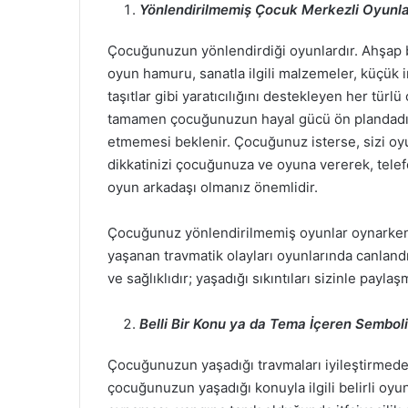
Yönlendirilmemiş Çocuk Merkezli Oyunl
Çocuğunuzun yönlendirdiği oyunlardır. Ahşap bl
oyun hamuru, sanatla ilgili malzemeler, küçük i
taşıtlar gibi yaratıcılığını destekleyen her türl
tamamen çocuğunuzun hayal gücü ön plandadı
etmemesi beklenir. Çocuğunuz isterse, sizi oyu
dikkatinizi çocuğunuza ve oyuna vererek, telefo
oyun arkadaşı olmanız önemlidir.
Çocuğunuz yönlendirilmemiş oyunlar oynarken; a
yaşanan travmatik olayları oyunlarında canland
ve sağlıklıdır; yaşadığı sıkıntıları sizinle payl
Belli Bir Konu ya da Tema İçeren Sembol
Çocuğunuzun yaşadığı travmaları iyileştirmede
çocuğunuzun yaşadığı konuyla ilgili belirli oyu