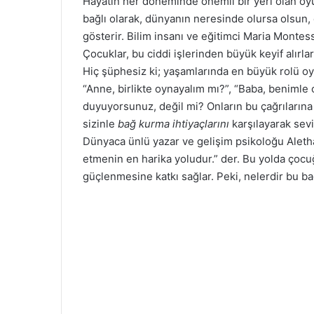
Hayatın her döneminde önemli bir yeri olan oyun
r
bağlı olarak, dünyanın neresinde olursa olsun,
e
gösterir. Bilim insanı ve eğitimci Maria Montes
-
Çocuklar, bu ciddi işlerinden büyük keyif alırl
p
o
Hiç şüphesiz ki; yaşamlarında en büyük rolü oy
s
“Anne, birlikte oynayalım mı?”, “Baba, benimle
t
duyuyorsunuz, değil mi? Onların bu çağrılarına
a
sizinle
bağ kurma ihtiyaçlarını
karşılayarak sevi
g
Dünyaca ünlü yazar ve gelişim psikoloğu Aleth
ö
etmenin en harika yoludur.” der. Bu yolda çocuğ
n
güçlenmesine katkı sağlar. Peki, nelerdir bu b
d
e
r
m
e
k