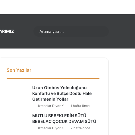
ok
Pinterest
LinkedIn
YouTube
Instagram
Arama
ARIMIZ
yap
...
Son Yazılar
Uzun Otobüs Yolculuğunu
Konforlu ve Bütçe Dostu Hale
Getirmenin Yolları
Uzmanlar Diyor Ki
1 hafta önce
MUTLU BEBEKLERİN SÜTÜ
BEBELAC ÇOCUK DEVAM SÜTÜ
Uzmanlar Diyor Ki
2 hafta önce