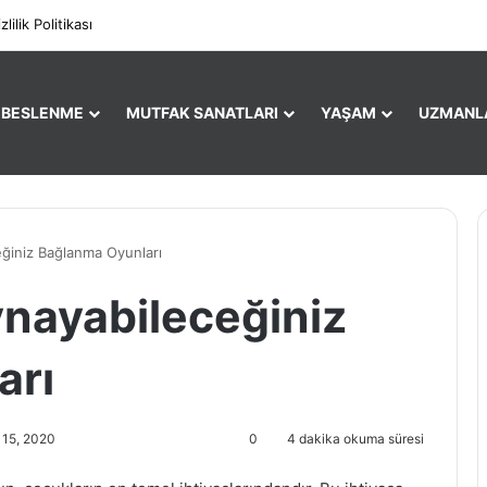
Facebo
X
zlilik Politikası
E BESLENME
MUTFAK SANATLARI
YAŞAM
UZMANL
ğiniz Bağlanma Oyunları
nayabileceğiniz
arı
k 15, 2020
0
4 dakika okuma süresi