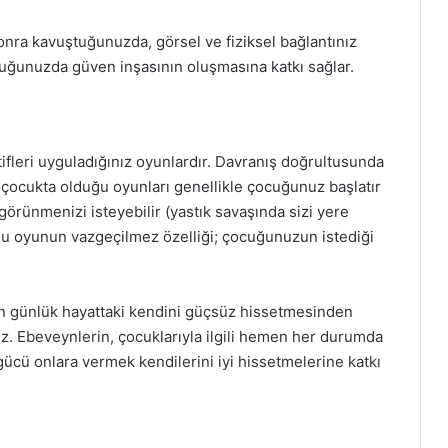
onra kavuştuğunuzda, görsel ve fiziksel bağlantınız
cuğunuzda güven inşasının oluşmasına katkı sağlar.
tifleri uyguladığınız oyunlardır. Davranış doğrultusunda
n çocukta olduğu oyunları genellikle çocuğunuz başlatır
 görünmenizi isteyebilir (yastık savaşında sizi yere
 Bu oyunun vazgeçilmez özelliği; çocuğunuzun istediği
 günlük hayattaki kendini güçsüz hissetmesinden
. Ebeveynlerin, çocuklarıyla ilgili hemen her durumda
cü onlara vermek kendilerini iyi hissetmelerine katkı