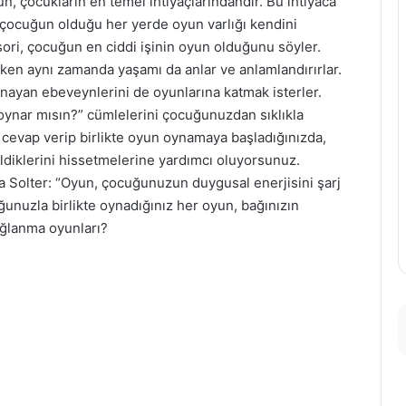
, çocukların en temel ihtiyaçlarındandır. Bu ihtiyaca
 çocuğun olduğu her yerde oyun varlığı kendini
sori, çocuğun en ciddi işinin oyun olduğunu söyler.
arken aynı zamanda yaşamı da anlar ve anlamlandırırlar.
nayan ebeveynlerini de oyunlarına katmak isterler.
 oynar mısın?” cümlelerini çocuğunuzdan sıklıkla
 cevap verip birlikte oyun oynamaya başladığınızda,
ldiklerini hissetmelerine yardımcı oluyorsunuz.
a Solter: “Oyun, çocuğunuzun duygusal enerjisini şarj
unuzla birlikte oynadığınız her oyun, bağınızın
ağlanma oyunları?