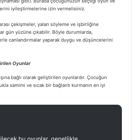
k oynaması gibi). Burada çocuğunuzun seçtiği oyun ve
ni iyileştirmelerine izin vermelisiniz.
arası çekişmeler, yalan söyleme ve işbirliğine
ar gün yüzüne çıkabilir. Böyle durumlarda,
erle canlandırmalar yaparak duygu ve düşüncelerini
rilen Oyunlar
şına bağlı olarak geliştirilen oyunlardır. Çocuğun
la samimi ve sıcak bir bağlantı kurmanın en iyi
lecek bu oyunlar, genellikle