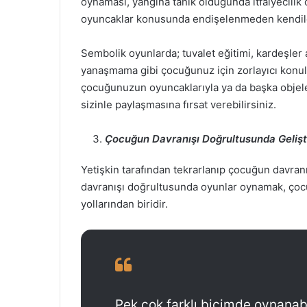
oynaması, yangına tanık olduğunda itfaiyecili
oyuncaklar konusunda endişelenmeden kendileri
Sembolik oyunlarda; tuvalet eğitimi, kardeşler 
yanaşmama gibi çocuğunuz için zorlayıcı konul
çocuğunuzun oyuncaklarıyla ya da başka objel
sizinle paylaşmasına fırsat verebilirsiniz.
Çocuğun Davranışı Doğrultusunda Gelişti
Yetişkin tarafından tekrarlanıp çocuğun davranı
davranışı doğrultusunda oyunlar oynamak, çocuk
yollarından biridir.
Pek çok farklı biçimde oynanabi