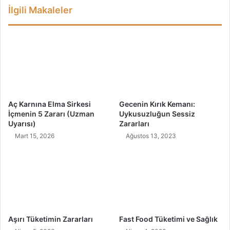
İlgili Makaleler
o
G
ğ
i
a
r
l
m
Ç
e
ö
s
z
i
ü
N
m
e
Aç Karnına Elma Sirkesi
Gecenin Kırık Kemanı:
l
y
İçmenin 5 Zararı (Uzman
Uykusuzluğun Sessiz
e
e
Uyarısı)
Zararları
r
İ
Mart 15, 2026
Ağustos 13, 2023
)
ş
a
r
e
t
t
i
r
Aşırı Tüketimin Zararları
Fast Food Tüketimi ve Sağlık
?