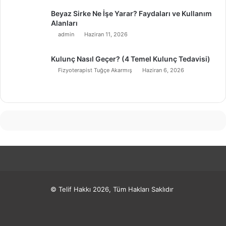
Beyaz Sirke Ne İşe Yarar? Faydaları ve Kullanım
Alanları
admin
Haziran 11, 2026
Kulunç Nasıl Geçer? (4 Temel Kulunç Tedavisi)
Fizyoterapist Tuğçe Akarmış
Haziran 6, 2026
© Telif Hakkı 2026, Tüm Hakları Saklıdır
Facebook
X
Pinterest
LinkedIn
YouTube
Instagram