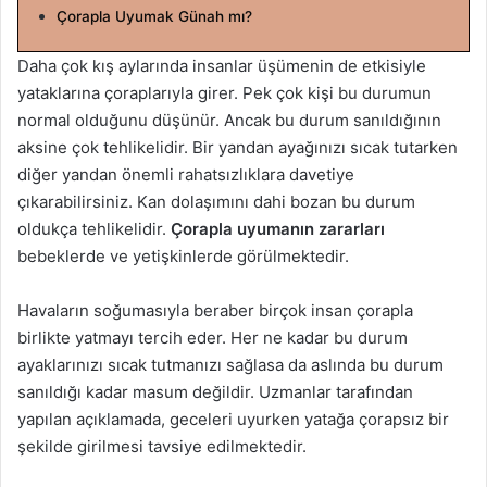
Çorapla Uyumak Günah mı?
g
ö
Daha çok kış aylarında insanlar üşümenin de etkisiyle
n
yataklarına çoraplarıyla girer. Pek çok kişi bu durumun
d
normal olduğunu düşünür. Ancak bu durum sanıldığının
e
aksine çok tehlikelidir. Bir yandan ayağınızı sıcak tutarken
r
diğer yandan önemli rahatsızlıklara davetiye
m
e
çıkarabilirsiniz. Kan dolaşımını dahi bozan bu durum
k
oldukça tehlikelidir.
Çorapla uyumanın zararları
bebeklerde ve yetişkinlerde görülmektedir.
Havaların soğumasıyla beraber birçok insan çorapla
birlikte yatmayı tercih eder. Her ne kadar bu durum
ayaklarınızı sıcak tutmanızı sağlasa da aslında bu durum
sanıldığı kadar masum değildir. Uzmanlar tarafından
yapılan açıklamada, geceleri uyurken yatağa çorapsız bir
şekilde girilmesi tavsiye edilmektedir.