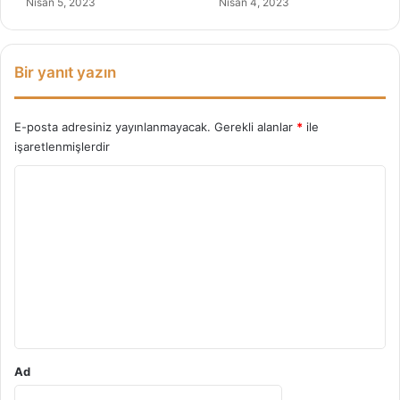
Nisan 5, 2023
Nisan 4, 2023
Bir yanıt yazın
E-posta adresiniz yayınlanmayacak.
Gerekli alanlar
*
ile
işaretlenmişlerdir
Y
o
r
u
m
*
Ad