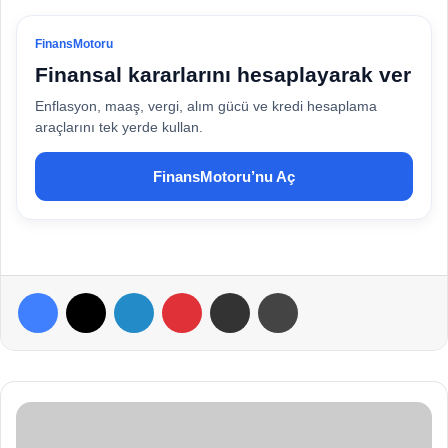
FinansMotoru
Finansal kararlarını hesaplayarak ver
Enflasyon, maaş, vergi, alım gücü ve kredi hesaplama
araçlarını tek yerde kullan.
FinansMotoru’nu Aç
Facebook
X
LinkedIn
Pinterest
E-Posta ile paylaş
Yazdır
B
u