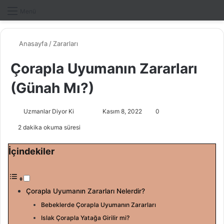
Dış gö
A
Menü
Anasayfa
/
Zararları
Çorapla Uyumanın Zararları
(Günah Mı?)
Uzmanlar Diyor Ki
F
B
Kasım 8, 2022
0
o
i
2 dakika okuma süresi
l
r
l
e
İçindekiler
o
-
w
p
o
o
Çorapla Uyumanın Zararları Nelerdir?
n
s
Bebeklerde Çorapla Uyumanın Zararları
X
t
Islak Çorapla Yatağa Girilir mi?
a