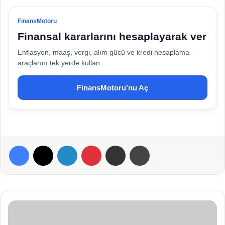
FinansMotoru
Finansal kararlarını hesaplayarak ver
Enflasyon, maaş, vergi, alım gücü ve kredi hesaplama
araçlarını tek yerde kullan.
FinansMotoru’nu Aç
Facebook
X
LinkedIn
Pinterest
E-Posta ile paylaş
Yazdır
E
m