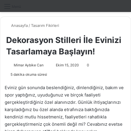
Dış gö
A
Menü
Anasayfa
/
Tasarım Fikirleri
Dekorasyon Stilleri İle Evinizi
Tasarlamaya Başlayın!
Mimar Aybike Can
B
Ekim 15, 2020
0
i
5 dakika okuma süresi
r
e
Eviniz gün sonunda beslendiğiniz, dinlendiğiniz, bakım ve
-
spor yaptığınız, uyuduğunuz ve birçok faaliyeti
p
gerçekleştirdiğiniz özel alanınızdır. Günlük ihtiyaçlarınızı
o
karşıladığınız bu özel alanda etrafınıza baktığınızda
s
kendinizi mutlu hissetmeniz, faaliyetleri rahatlıkla
t
gerçekleştirmeniz çok önemli değil mi? Cevabınız evetse
a