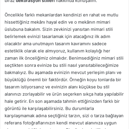
biraz
dekorasyon stilleri
hakkında konuşalım.
g
ö
Öncelikle farklı mekanlardan kendinizi en rahat ve mutlu
n
hissettiğiniz mekânı hayal edin ve o mekânın mimari
d
üslubuna bakalım. Sizin zevkinizi yansıtan mimari stili
e
belirlemek evinizi tasarlamak için atacağınız ilk adım
r
olacaktır ama unutmayın tasarım kavramını sadece
m
estetiklik olarak ele almıyoruz, kullanım kolaylığı her
e
zaman ilk önceliğimiz olmalıdır. Benimsediğiniz mimari stili
k
seçtikten sonra evinize bu stili nasıl yansıtabileceğimize
bakmalıyız. Bu aşamada evinizin mevcut yerleşim planı ve
büyüklüğü önemli bir faktördür. Örneğin koyu tonlarda bir
tasarım istiyorsanız ve evinizin alanı küçükse bu stil
alanınızı zorlayabilir ve ürün seçerken sıkça hata yapılabilir
hale getirir. En son aşamada tahmin ettiğinizden farklı bir
görüntü ile karşılaşabilirsiniz. Bu durumlarla
karşılaşmamak adına seçtiğiniz tarzın, sizi o tarza bağlayan
referans fotoğraflarınızın kendi mevcut alanınıza uygun