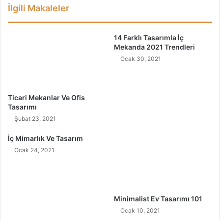
İlgili Makaleler
n
a
m
r
e
ı
14 Farklı Tasarımla İç
(
v
Mekanda 2021 Trendleri
T
e
Ocak 30, 2021
ü
B
m
i
D
t
e
k
Ticari Mekanlar Ve Ofis
t
i
Tasarımı
a
s
Şubat 23, 2021
y
e
l
l
İç Mimarlık Ve Tasarım
a
Ö
Ocak 24, 2021
r
z
)
e
l
l
i
Minimalist Ev Tasarımı 101
k
Ocak 10, 2021
l