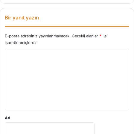
e
r
i
Bir yanıt yazın
E-posta adresiniz yayınlanmayacak.
Gerekli alanlar
*
ile
işaretlenmişlerdir
Y
o
r
u
m
*
Ad